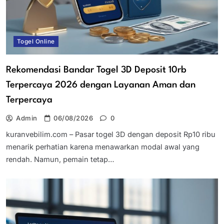
Togel Online
Rekomendasi Bandar Togel 3D Deposit 10rb
Terpercaya 2026 dengan Layanan Aman dan
Terpercaya
Admin
06/08/2026
0
kuranvebilim.com – Pasar togel 3D dengan deposit Rp10 ribu
menarik perhatian karena menawarkan modal awal yang
rendah. Namun, pemain tetap…