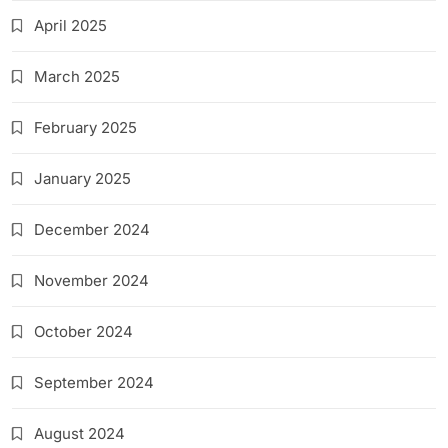
April 2025
March 2025
February 2025
January 2025
December 2024
November 2024
October 2024
September 2024
August 2024