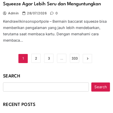
Squeeze Agar Lebih Seru dan Menguntungkan
Admin
28/07/2026
0
Kendrawilkinsonsportpole – Bermain baccarat squeeze bisa
memberikan pengalaman yang jauh lebih mendebarkan,
terutama saat membaca kartu. Dengan memahami cara
membaca…
1
2
3
…
333
SEARCH
Search
RECENT POSTS