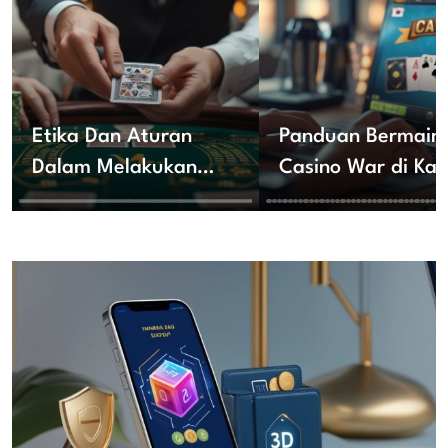
Etika Dan Aturan
Panduan Bermain
Dalam Melakukan
Casino War di Kas
Baccarat Squeeze Di
Online dengan A
Meja Kasino: Panduan
dan Nyaman: Stra
Lengkap Untuk
dan Tips Terbaik
Pemain