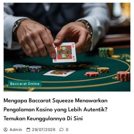
Baccarat Online
Mengapa Baccarat Squeeze Menawarkan
Pengalaman Kasino yang Lebih Autentik?
Temukan Keunggulannya Di Sini
Admin
29/07/2026
0