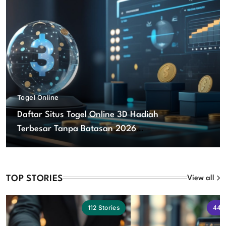
Togel Online
Daftar Situs Togel Online 3D Hadiah
Terbesar Tanpa Batasan 2026
Terpercayaાન્ય
TOP STORIES
View all
112
Stories
44
S