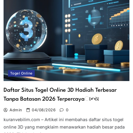
Togel Online
Daftar Situs Togel Online 3D Hadiah Terbesar
Tanpa Batasan 2026 Terpercayaાન્ય
Admin
04/08/2026
0
kuranvebilim.com – Artikel ini membahas daftar situs togel
online 3D yang mengklaim menawarkan hadiah besar pada