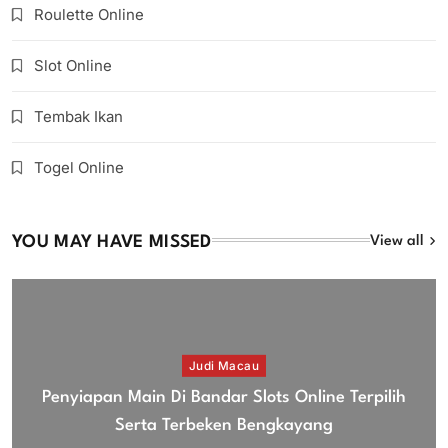
Roulette Online
Slot Online
Tembak Ikan
Togel Online
YOU MAY HAVE MISSED
View all
Judi Macau
Penyiapan Main Di Bandar Slots Online Terpilih
Serta Terbeken Bengkayang