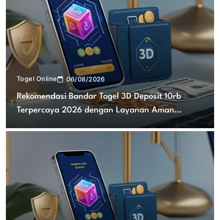
Togel Online
06/08/2026
Rekomendasi Bandar Togel 3D Deposit 10rb
Terpercaya 2026 dengan Layanan Aman
dan Terpercaya