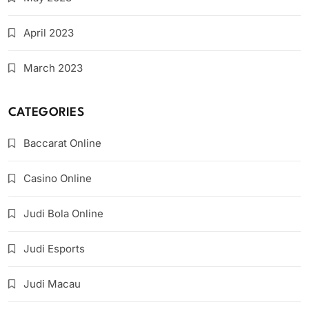
April 2023
March 2023
CATEGORIES
Baccarat Online
Casino Online
Judi Bola Online
Judi Esports
Judi Macau