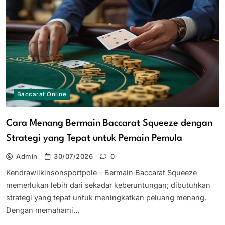
Baccarat Online
Cara Menang Bermain Baccarat Squeeze dengan
Strategi yang Tepat untuk Pemain Pemula
Admin
30/07/2026
0
Kendrawilkinsonsportpole – Bermain Baccarat Squeeze
memerlukan lebih dari sekadar keberuntungan; dibutuhkan
strategi yang tepat untuk meningkatkan peluang menang.
Dengan memahami…