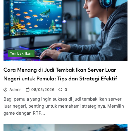
Tembak Ikan
Cara Menang di Judi Tembak Ikan Server Luar
Negeri untuk Pemula: Tips dan Strategi Efektif
Admin
08/05/2026
0
Bagi pemula yang ingin sukses di judi tembak ikan server
luar negeri, penting untuk memahami strateginya. Memilih
game dengan RTP…