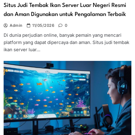
Situs Judi Tembak Ikan Server Luar Negeri Resmi
dan Aman Digunakan untuk Pengalaman Terbaik
Admin
11/05/2026
0
Di dunia perjudian online, banyak pemain yang mencari
platform yang dapat dipercaya dan aman. Situs judi tembak
ikan server luar…