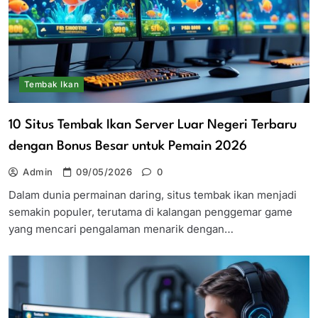
Tembak Ikan
10 Situs Tembak Ikan Server Luar Negeri Terbaru
dengan Bonus Besar untuk Pemain 2026
Admin
09/05/2026
0
Dalam dunia permainan daring, situs tembak ikan menjadi
semakin populer, terutama di kalangan penggemar game
yang mencari pengalaman menarik dengan…