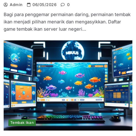
Admin
06/05/2026
0
Bagi para penggemar permainan daring, permainan tembak
ikan menjadi pilihan menarik dan mengasyikkan. Daftar
game tembak ikan server luar negeri…
Tembak Ikan