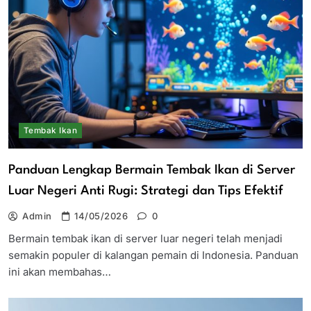
Tembak Ikan
Panduan Lengkap Bermain Tembak Ikan di Server
Luar Negeri Anti Rugi: Strategi dan Tips Efektif
Admin
14/05/2026
0
Bermain tembak ikan di server luar negeri telah menjadi
semakin populer di kalangan pemain di Indonesia. Panduan
ini akan membahas…