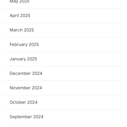
May 2025
April 2025
March 2025
February 2025
January 2025
December 2024
November 2024
October 2024
September 2024