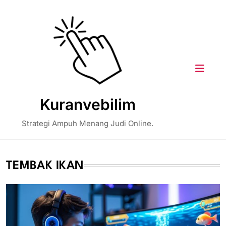
Skip
to
content
Kuranvebilim
Strategi Ampuh Menang Judi Online.
TEMBAK IKAN