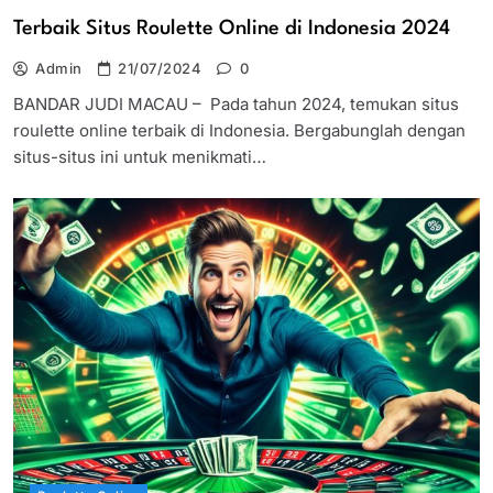
Terbaik Situs Roulette Online di Indonesia 2024
Admin
21/07/2024
0
BANDAR JUDI MACAU – Pada tahun 2024, temukan situs
roulette online terbaik di Indonesia. Bergabunglah dengan
situs-situs ini untuk menikmati…