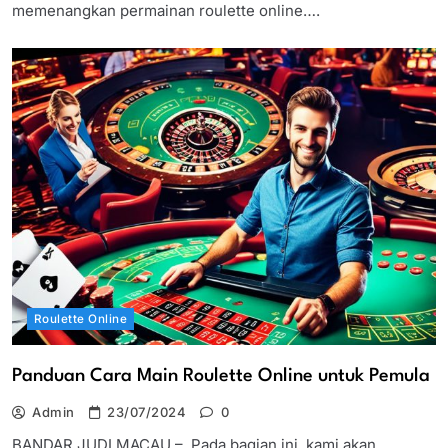
memenangkan permainan roulette online….
Roulette Online
Panduan Cara Main Roulette Online untuk Pemula
Admin
23/07/2024
0
BANDAR JUDI MACAU – Pada bagian ini, kami akan