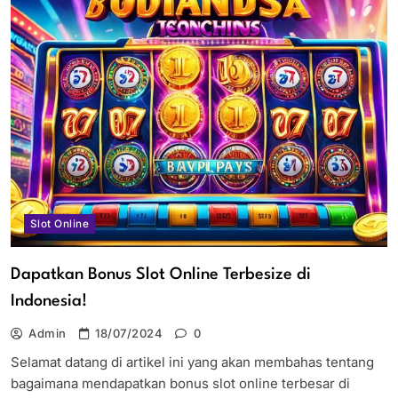
Slot Online
Dapatkan Bonus Slot Online Terbesize di
Indonesia!
Admin
18/07/2024
0
Selamat datang di artikel ini yang akan membahas tentang
bagaimana mendapatkan bonus slot online terbesar di