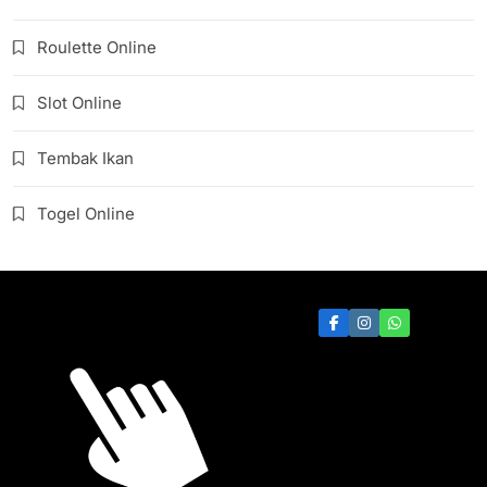
Roulette Online
Slot Online
Tembak Ikan
Togel Online