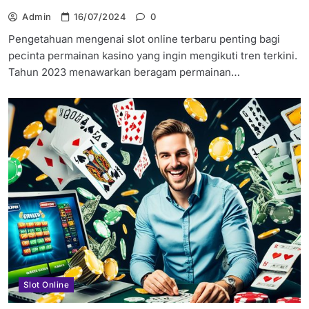
Admin
16/07/2024
0
Pengetahuan mengenai slot online terbaru penting bagi
pecinta permainan kasino yang ingin mengikuti tren terkini.
Tahun 2023 menawarkan beragam permainan…
Slot Online