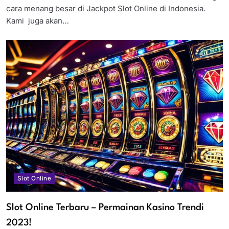
cara menang besar di Jackpot Slot Online di Indonesia.
Kami juga akan…
Slot Online
Slot Online Terbaru – Permainan Kasino Trendi
2023!