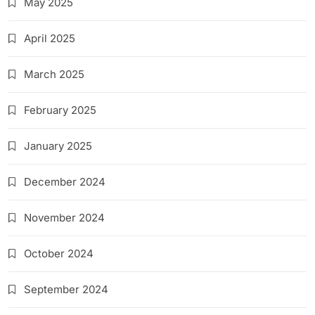
May 2025
April 2025
March 2025
February 2025
January 2025
December 2024
November 2024
October 2024
September 2024