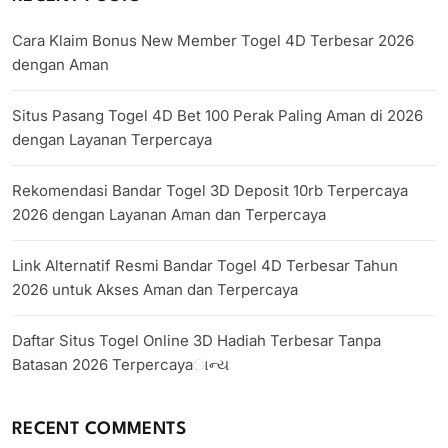
Cara Klaim Bonus New Member Togel 4D Terbesar 2026
dengan Aman
Situs Pasang Togel 4D Bet 100 Perak Paling Aman di 2026
dengan Layanan Terpercaya
Rekomendasi Bandar Togel 3D Deposit 10rb Terpercaya
2026 dengan Layanan Aman dan Terpercaya
Link Alternatif Resmi Bandar Togel 4D Terbesar Tahun
2026 untuk Akses Aman dan Terpercaya
Daftar Situs Togel Online 3D Hadiah Terbesar Tanpa
Batasan 2026 Terpercayaાન્ય
RECENT COMMENTS