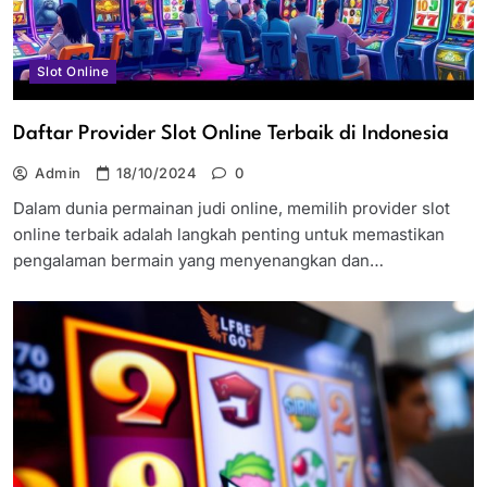
Slot Online
Daftar Provider Slot Online Terbaik di Indonesia
Admin
18/10/2024
0
Dalam dunia permainan judi online, memilih provider slot
online terbaik adalah langkah penting untuk memastikan
pengalaman bermain yang menyenangkan dan…