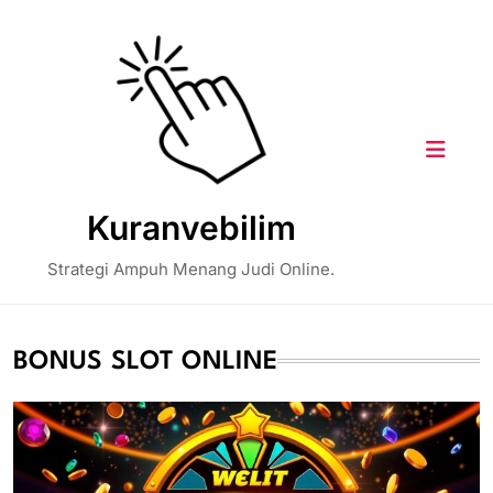
Skip
to
content
Kuranvebilim
Strategi Ampuh Menang Judi Online.
BONUS SLOT ONLINE