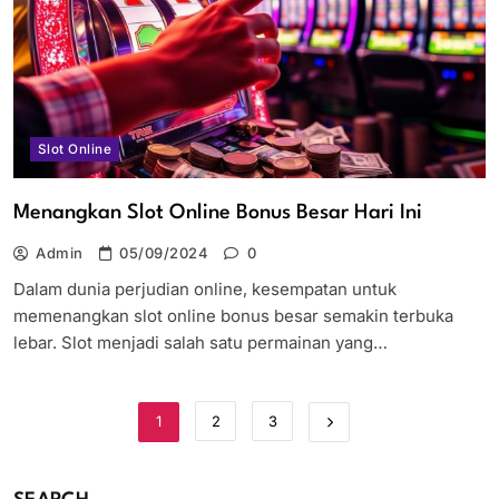
Slot Online
Menangkan Slot Online Bonus Besar Hari Ini
Admin
05/09/2024
0
Dalam dunia perjudian online, kesempatan untuk
memenangkan slot online bonus besar semakin terbuka
lebar. Slot menjadi salah satu permainan yang…
1
2
3