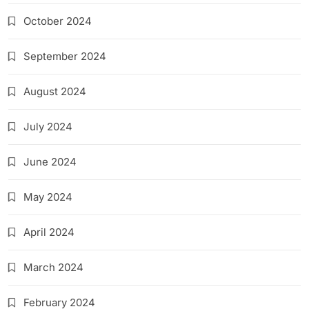
October 2024
September 2024
August 2024
July 2024
June 2024
May 2024
April 2024
March 2024
February 2024