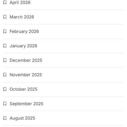
April 2026
March 2026
February 2026
January 2026
December 2025
November 2025
October 2025
September 2025
August 2025