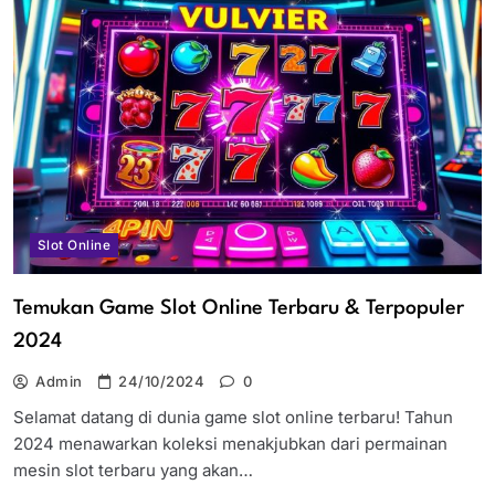
Slot Online
Temukan Game Slot Online Terbaru & Terpopuler
2024
Admin
24/10/2024
0
Selamat datang di dunia game slot online terbaru! Tahun
2024 menawarkan koleksi menakjubkan dari permainan
mesin slot terbaru yang akan…