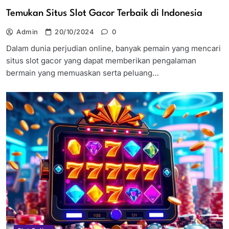
Temukan Situs Slot Gacor Terbaik di Indonesia
Admin
20/10/2024
0
Dalam dunia perjudian online, banyak pemain yang mencari
situs slot gacor yang dapat memberikan pengalaman
bermain yang memuaskan serta peluang…