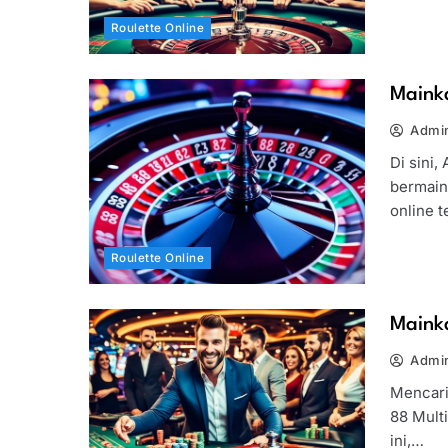
Roulette Online
Mainka
Admi
Di sini
bermain
online 
Roulette Online
Mainka
Admi
Mencari
88 Multi
ini,…