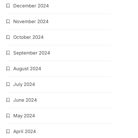
December 2024
November 2024
October 2024
September 2024
August 2024
July 2024
June 2024
May 2024
April 2024