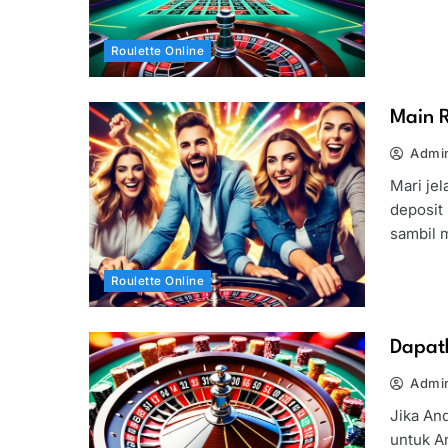
Roulette Online
Main R
Admi
Mari jel
deposit
sambil 
Roulette Online
Dapatk
Admi
Jika And
untuk A