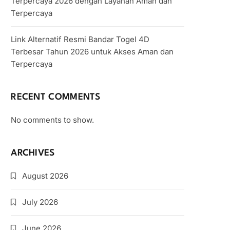
Terpercaya 2026 dengan Layanan Aman dan
Terpercaya
Link Alternatif Resmi Bandar Togel 4D
Terbesar Tahun 2026 untuk Akses Aman dan
Terpercaya
RECENT COMMENTS
No comments to show.
ARCHIVES
August 2026
July 2026
June 2026