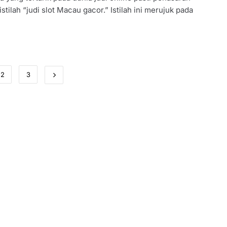
stilah “judi slot Macau gacor.” Istilah ini merujuk pada
2
3