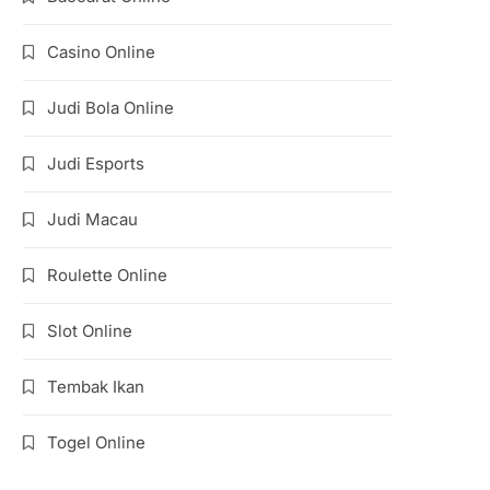
Casino Online
Judi Bola Online
Judi Esports
Judi Macau
Roulette Online
Slot Online
Tembak Ikan
Togel Online