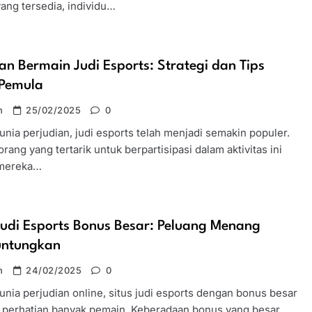
yang tersedia, individu…
n Bermain Judi Esports: Strategi dan Tips
 Pemula
n
25/02/2025
0
nia perjudian, judi esports telah menjadi semakin populer.
rang yang tertarik untuk berpartisipasi dalam aktivitas ini
 mereka…
Judi Esports Bonus Besar: Peluang Menang
ntungkan
n
24/02/2025
0
nia perjudian online, situs judi esports dengan bonus besar
 perhatian banyak pemain. Keberadaan bonus yang besar