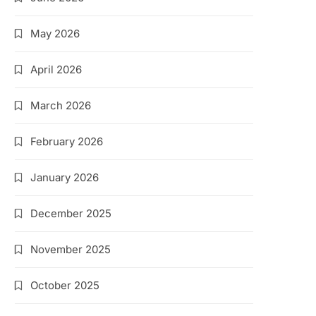
May 2026
April 2026
March 2026
February 2026
January 2026
December 2025
November 2025
October 2025