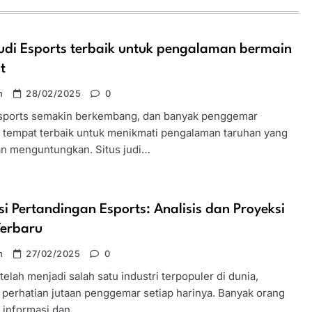
judi Esports terbaik untuk pengalaman bermain
t
n
28/02/2025
0
sports semakin berkembang, dan banyak penggemar
 tempat terbaik untuk menikmati pengalaman taruhan yang
n menguntungkan. Situs judi…
si Pertandingan Esports: Analisis dan Proyeksi
Terbaru
n
27/02/2025
0
telah menjadi salah satu industri terpopuler di dunia,
 perhatian jutaan penggemar setiap harinya. Banyak orang
 informasi dan…