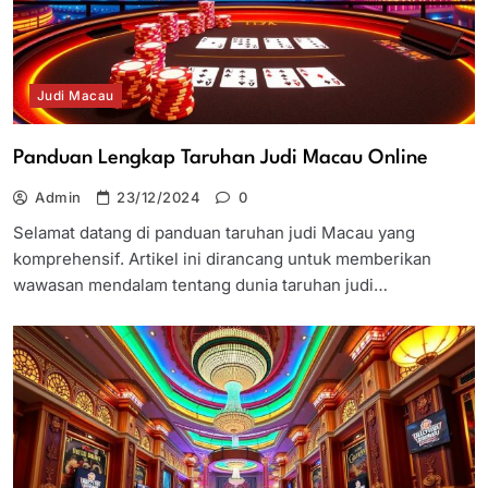
Judi Macau
Panduan Lengkap Taruhan Judi Macau Online
Admin
23/12/2024
0
Selamat datang di panduan taruhan judi Macau yang
komprehensif. Artikel ini dirancang untuk memberikan
wawasan mendalam tentang dunia taruhan judi…