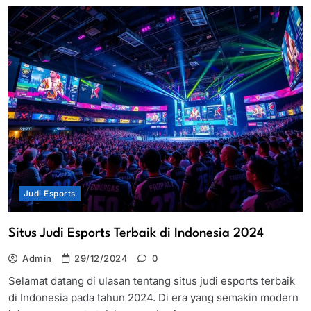
Judi Esports
Situs Judi Esports Terbaik di Indonesia 2024
Admin
29/12/2024
0
Selamat datang di ulasan tentang situs judi esports terbaik
di Indonesia pada tahun 2024. Di era yang semakin modern