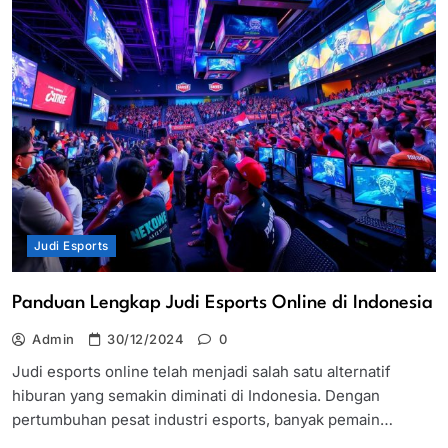
Judi Esports
Panduan Lengkap Judi Esports Online di Indonesia
Admin
30/12/2024
0
Judi esports online telah menjadi salah satu alternatif
hiburan yang semakin diminati di Indonesia. Dengan
pertumbuhan pesat industri esports, banyak pemain…