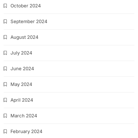
October 2024
September 2024
August 2024
July 2024
June 2024
May 2024
April 2024
March 2024
February 2024