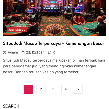
Judi Macau
Situs Judi Macau Terpercaya – Kemenangan Besar
Admin
22/12/2024
0
Situs judi Macau terpercaya merupakan pilihan terbaik bagi
para penggemar judi yang menginginkan kemenangan
besar. Dengan ratusan kasino yang tersebar,…
1
2
3
4
SEARCH