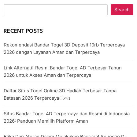
Search
RECENT POSTS
Rekomendasi Bandar Togel 3D Deposit 10rb Terpercaya
2026 dengan Layanan Aman dan Terpercaya
Link Alternatif Resmi Bandar Togel 4D Terbesar Tahun
2026 untuk Akses Aman dan Terpercaya
Daftar Situs Togel Online 3D Hadiah Terbesar Tanpa
Batasan 2026 Terpercayaાન્ય
Situs Bandar Togel 4D Terpercaya dan Resmi di Indonesia
2026: Panduan Memilih Platform Aman
Etika Dan Aturan Dalam Melakukan Baccarat Squeeze Di