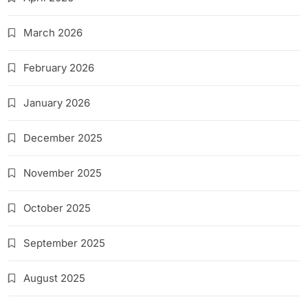
March 2026
February 2026
January 2026
December 2025
November 2025
October 2025
September 2025
August 2025