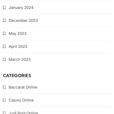
January 2024
December 2023
May 2023
April 2023
March 2023
CATEGORIES
Baccarat Online
Casino Online
Judi Bola Online