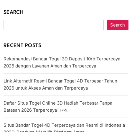
SEARCH
Search
RECENT POSTS
Rekomendasi Bandar Togel 3D Deposit 10rb Terpercaya
2026 dengan Layanan Aman dan Terpercaya
Link Alternatif Resmi Bandar Togel 4D Terbesar Tahun
2026 untuk Akses Aman dan Terpercaya
Daftar Situs Togel Online 3D Hadiah Terbesar Tanpa
Batasan 2026 Terpercayaાન્ય
Situs Bandar Togel 4D Terpercaya dan Resmi di Indonesia