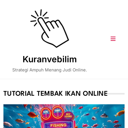
Skip
to
content
Kuranvebilim
Strategi Ampuh Menang Judi Online.
TUTORIAL TEMBAK IKAN ONLINE