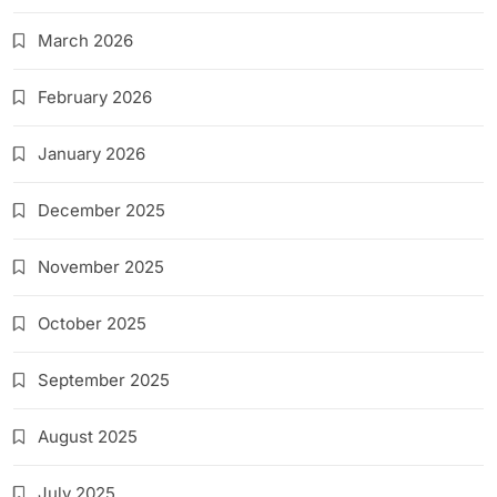
March 2026
February 2026
January 2026
December 2025
November 2025
October 2025
September 2025
August 2025
July 2025