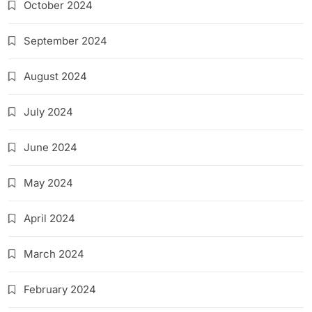
October 2024
September 2024
August 2024
July 2024
June 2024
May 2024
April 2024
March 2024
February 2024