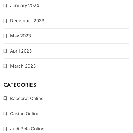
January 2024
December 2023
May 2023
April 2023
March 2023
CATEGORIES
Baccarat Online
Casino Online
Judi Bola Online