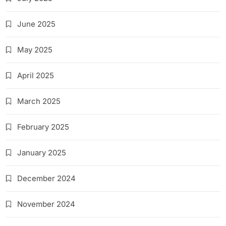
June 2025
May 2025
April 2025
March 2025
February 2025
January 2025
December 2024
November 2024