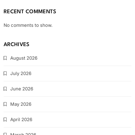
RECENT COMMENTS
No comments to show.
ARCHIVES
August 2026
July 2026
June 2026
May 2026
April 2026
March 2026