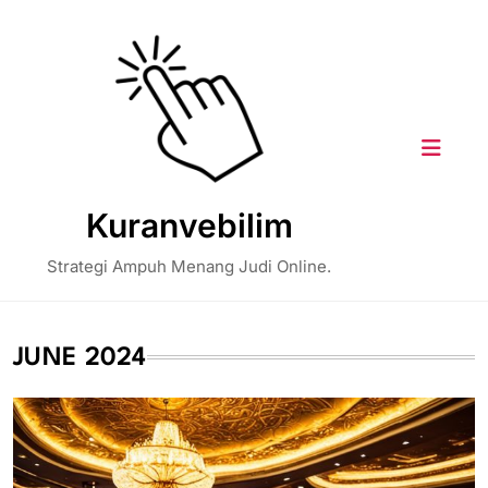
Skip
to
content
Kuranvebilim
Strategi Ampuh Menang Judi Online.
JUNE 2024