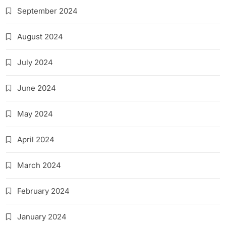
September 2024
August 2024
July 2024
June 2024
May 2024
April 2024
March 2024
February 2024
January 2024