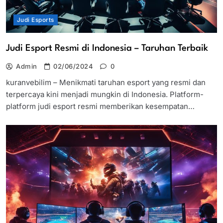
Judi Esports
Judi Esport Resmi di Indonesia – Taruhan Terbaik
Admin
02/06/2024
0
kuranvebilim – Menikmati taruhan esport yang resmi dan
terpercaya kini menjadi mungkin di Indonesia. Platform-
platform judi esport resmi memberikan kesempatan…