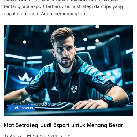
tentang judi esport terbaru, serta strategi dan tips yang
dapat membantu Anda memenangkan…
Judi Esports
Kiat Setrategi Judi Esport untuk Menang Besar
Admin
06/06/2024
0