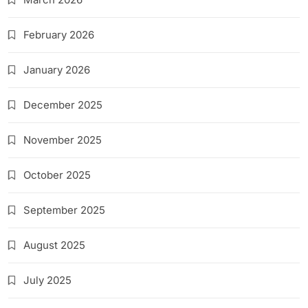
February 2026
January 2026
December 2025
November 2025
October 2025
September 2025
August 2025
July 2025