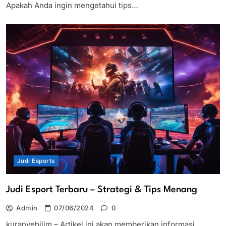
Apakah Anda ingin mengetahui tips…
Judi Esports
Judi Esport Terbaru – Strategi & Tips Menang
Admin
07/06/2024
0
kuranvebilim – Artikel ini akan memberikan informasi