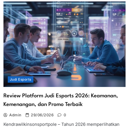
Judi Esports
Review Platform Judi Esports 2026: Keamanan,
Kemenangan, dan Promo Terbaik
Admin
29/06/2026
0
Kendrawilkinsonsportpole – Tahun 2026 memperlihatkan