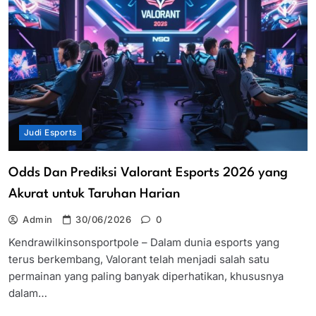
Judi Esports
Odds Dan Prediksi Valorant Esports 2026 yang
Akurat untuk Taruhan Harian
Admin
30/06/2026
0
Kendrawilkinsonsportpole – Dalam dunia esports yang
terus berkembang, Valorant telah menjadi salah satu
permainan yang paling banyak diperhatikan, khususnya
dalam…