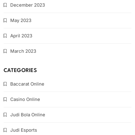
December 2023
May 2023
April 2023
March 2023
CATEGORIES
Baccarat Online
Casino Online
Judi Bola Online
Judi Esports