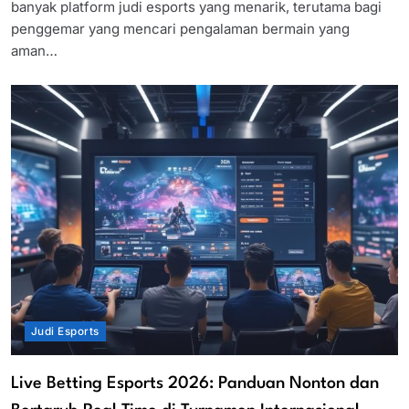
banyak platform judi esports yang menarik, terutama bagi
penggemar yang mencari pengalaman bermain yang
aman…
Judi Esports
Live Betting Esports 2026: Panduan Nonton dan