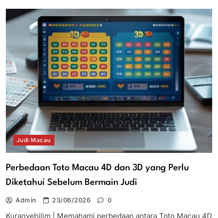
Judi Macau
Perbedaan Toto Macau 4D dan 3D yang Perlu
Diketahui Sebelum Bermain Judi
Admin
23/06/2026
0
Kuranvebilim | Memahami perbedaan antara Toto Macau 4D