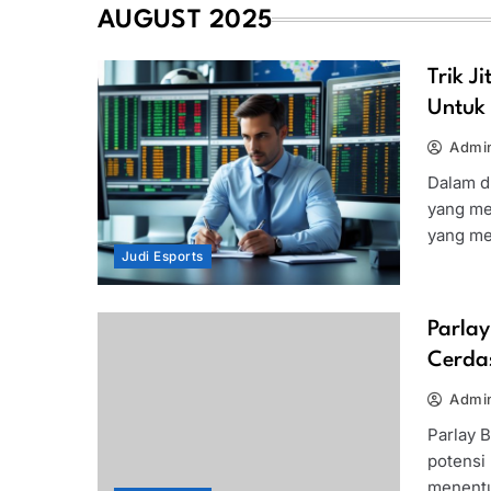
AUGUST 2025
Trik J
Untuk
Admi
Dalam d
yang me
yang men
Judi Esports
Parlay
Cerda
Admi
Parlay 
potensi
menentu