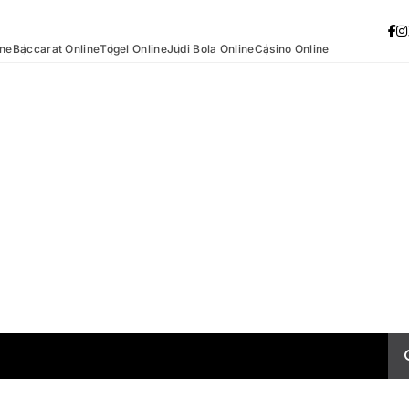
ine
Baccarat Online
Togel Online
Judi Bola Online
Casino Online