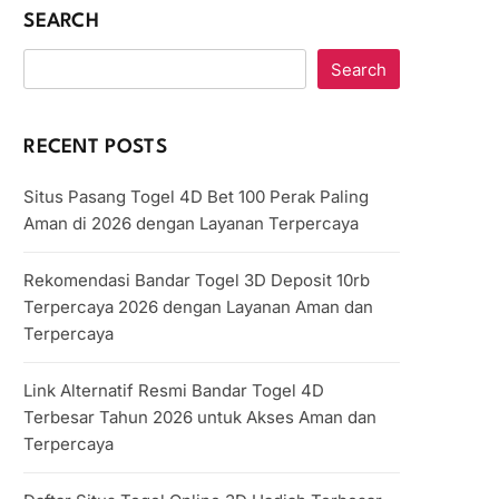
SEARCH
Search
RECENT POSTS
Situs Pasang Togel 4D Bet 100 Perak Paling
Aman di 2026 dengan Layanan Terpercaya
Rekomendasi Bandar Togel 3D Deposit 10rb
Terpercaya 2026 dengan Layanan Aman dan
Terpercaya
Link Alternatif Resmi Bandar Togel 4D
Terbesar Tahun 2026 untuk Akses Aman dan
Terpercaya