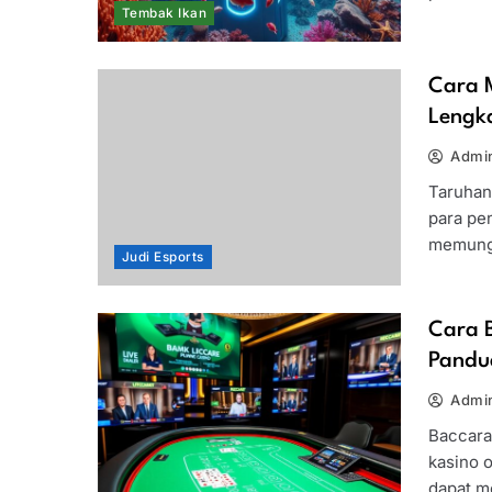
Tembak Ikan
Cara M
Lengk
Admi
Taruhan 
para pe
memung
Judi Esports
Cara B
Pandua
Admi
Baccara
kasino 
dapat 