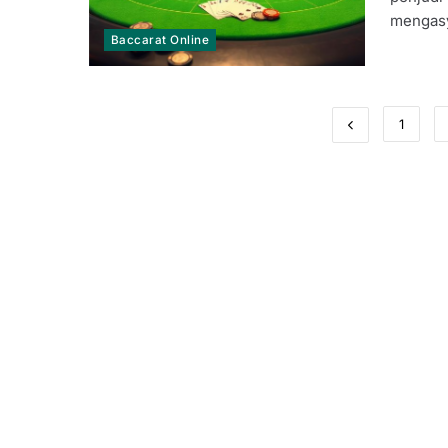
mengasy
Baccarat Online
1