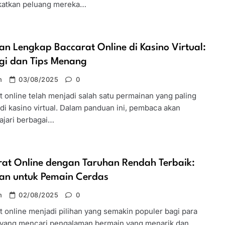
atkan peluang mereka…
n Lengkap Baccarat Online di Kasino Virtual:
gi dan Tips Menang
n
03/08/2025
0
 online telah menjadi salah satu permainan yang paling
di kasino virtual. Dalam panduan ini, pembaca akan
jari berbagai…
rat Online dengan Taruhan Rendah Terbaik:
an untuk Pemain Cerdas
n
02/08/2025
0
t online menjadi pilihan yang semakin populer bagi para
 yang mencari pengalaman bermain yang menarik dan