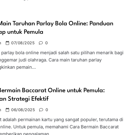
ain Taruhan Parlay Bola Online: Panduan
ap untuk Pemula
n
07/08/2025
0
parlay bola online menjadi salah satu pilihan menarik bagi
nggemar judi olahraga. Cara main taruhan parlay
kinkan pemain…
ermain Baccarat Online untuk Pemula:
n Strategi Efektif
n
06/08/2025
0
t adalah permainan kartu yang sangat populer, terutama di
online. Untuk pemula, memahami Cara Bermain Baccarat
memberikan pengalaman…