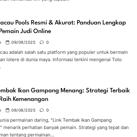
Macau Pools Resmi & Akurat: Panduan Lengkap
Pemain Judi Online
n
09/08/2025
0
cau adalah salah satu platform yang populer untuk bermain
n lotere di dunia maya. Informasi terkini mengenai Toto
…
Tembak Ikan Gampang Menang: Strategi Terbaik
 Raih Kemenangan
n
08/08/2025
0
unia permainan daring, “Link Tembak Ikan Gampang
 menarik perhatian banyak pemain. Strategi yang tepat dan
man tentang permainan…