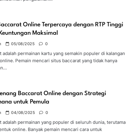
Baccarat Online Terpercaya dengan RTP Tinggi
 Keuntungan Maksimal
n
05/08/2025
0
t adalah permainan kartu yang semakin populer di kalangan
online. Pemain mencari situs baccarat yang tidak hanya
an…
enang Baccarat Online dengan Strategi
hana untuk Pemula
n
04/08/2025
0
t adalah permainan yang populer di seluruh dunia, terutama
entuk online. Banyak pemain mencari cara untuk