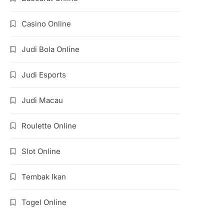
Casino Online
Judi Bola Online
Judi Esports
Judi Macau
Roulette Online
Slot Online
Tembak Ikan
Togel Online