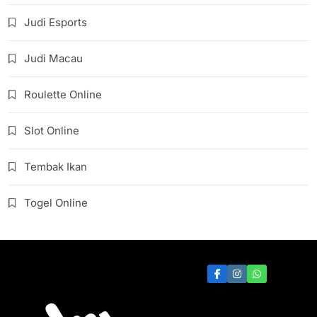
Judi Esports
Judi Macau
Roulette Online
Slot Online
Tembak Ikan
Togel Online