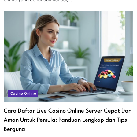
Casino Online
Cara Daftar Live Casino Online Server Cepat Dan
Aman Untuk Pemula: Panduan Lengkap dan Tips
Berguna