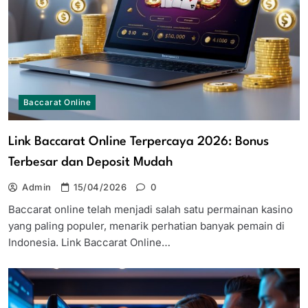
Baccarat Online
Link Baccarat Online Terpercaya 2026: Bonus
Terbesar dan Deposit Mudah
Admin
15/04/2026
0
Baccarat online telah menjadi salah satu permainan kasino
yang paling populer, menarik perhatian banyak pemain di
Indonesia. Link Baccarat Online…