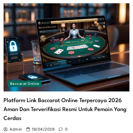
Baccarat Online
Platform Link Baccarat Online Terpercaya 2026
Aman Dan Terverifikasi Resmi Untuk Pemain Yang
Cerdas
Admin
19/04/2026
0