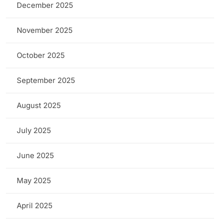
December 2025
November 2025
October 2025
September 2025
August 2025
July 2025
June 2025
May 2025
April 2025