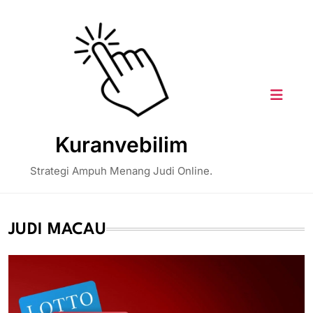
Skip
to
content
Kuranvebilim
Strategi Ampuh Menang Judi Online.
JUDI MACAU