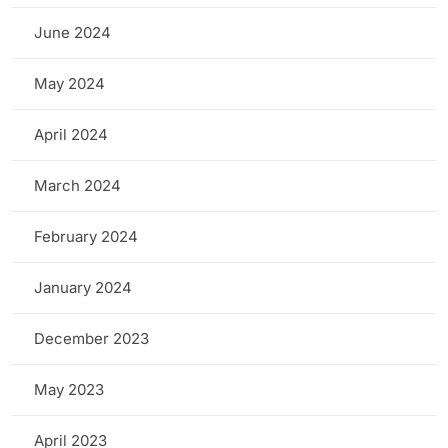
June 2024
May 2024
April 2024
March 2024
February 2024
January 2024
December 2023
May 2023
April 2023