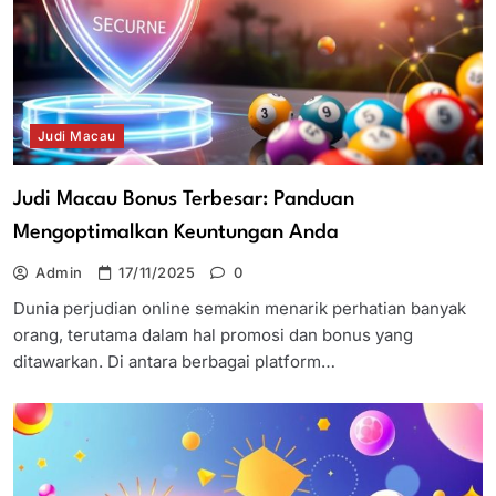
Judi Macau
Judi Macau Bonus Terbesar: Panduan
Mengoptimalkan Keuntungan Anda
Admin
17/11/2025
0
Dunia perjudian online semakin menarik perhatian banyak
orang, terutama dalam hal promosi dan bonus yang
ditawarkan. Di antara berbagai platform…