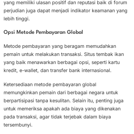
yang memiliki ulasan positif dan reputasi baik di forum
perjudian juga dapat menjadi indikator keamanan yang
lebih tinggi.
Opsi Metode Pembayaran Global
Metode pembayaran yang beragam memudahkan
pemain untuk melakukan transaksi. Situs tembak ikan
yang baik menawarkan berbagai opsi, seperti kartu
kredit, e-wallet, dan transfer bank internasional.
Ketersediaan metode pembayaran global
memungkinkan pemain dari berbagai negara untuk
berpartisipasi tanpa kesulitan. Selain itu, penting juga
untuk memeriksa apakah ada biaya yang dikenakan
pada transaksi, agar tidak terjebak dalam biaya
tersembunyi.