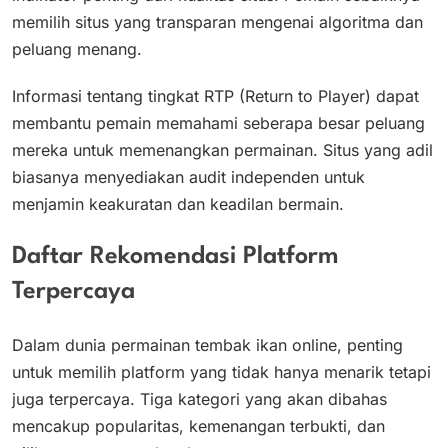
memilih situs yang transparan mengenai algoritma dan
peluang menang.
Informasi tentang tingkat RTP (Return to Player) dapat
membantu pemain memahami seberapa besar peluang
mereka untuk memenangkan permainan. Situs yang adil
biasanya menyediakan audit independen untuk
menjamin keakuratan dan keadilan bermain.
Daftar Rekomendasi Platform
Terpercaya
Dalam dunia permainan tembak ikan online, penting
untuk memilih platform yang tidak hanya menarik tetapi
juga terpercaya. Tiga kategori yang akan dibahas
mencakup popularitas, kemenangan terbukti, dan