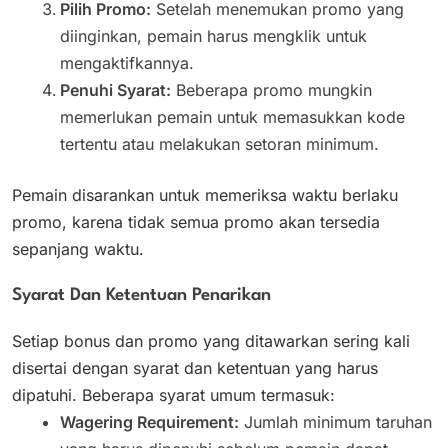
Pilih Promo:
Setelah menemukan promo yang
diinginkan, pemain harus mengklik untuk
mengaktifkannya.
Penuhi Syarat:
Beberapa promo mungkin
memerlukan pemain untuk memasukkan kode
tertentu atau melakukan setoran minimum.
Pemain disarankan untuk memeriksa waktu berlaku
promo, karena tidak semua promo akan tersedia
sepanjang waktu.
Syarat Dan Ketentuan Penarikan
Setiap bonus dan promo yang ditawarkan sering kali
disertai dengan syarat dan ketentuan yang harus
dipatuhi. Beberapa syarat umum termasuk:
Wagering Requirement:
Jumlah minimum taruhan