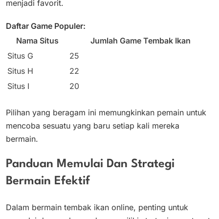
menjadi favorit.
Daftar Game Populer:
Nama Situs
Jumlah Game Tembak Ikan
Situs G
25
Situs H
22
Situs I
20
Pilihan yang beragam ini memungkinkan pemain untuk
mencoba sesuatu yang baru setiap kali mereka
bermain.
Panduan Memulai Dan Strategi
Bermain Efektif
Dalam bermain tembak ikan online, penting untuk