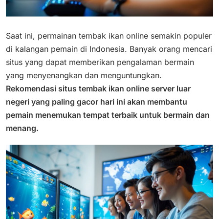
Saat ini, permainan tembak ikan online semakin populer
di kalangan pemain di Indonesia. Banyak orang mencari
situs yang dapat memberikan pengalaman bermain
yang menyenangkan dan menguntungkan.
Rekomendasi situs tembak ikan online server luar
negeri yang paling gacor hari ini akan membantu
pemain menemukan tempat terbaik untuk bermain dan
menang.