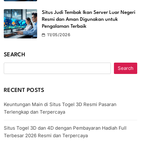
Situs Judi Tembak Ikan Server Luar Negeri
Resmi dan Aman Digunakan untuk
Pengalaman Terbaik
11/05/2026
SEARCH
Search
RECENT POSTS
Keuntungan Main di Situs Togel 3D Resmi Pasaran
Terlengkap dan Terpercaya
Situs Togel 3D dan 4D dengan Pembayaran Hadiah Full
Terbesar 2026 Resmi dan Terpercaya