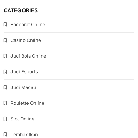
CATEGORIES
Baccarat Online
Casino Online
Judi Bola Online
Judi Esports
Judi Macau
Roulette Online
Slot Online
Tembak Ikan