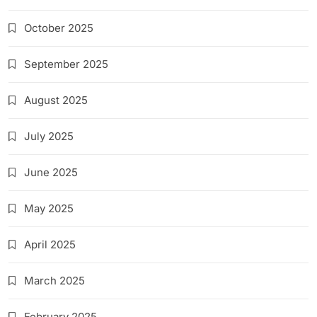
October 2025
September 2025
August 2025
July 2025
June 2025
May 2025
April 2025
March 2025
February 2025