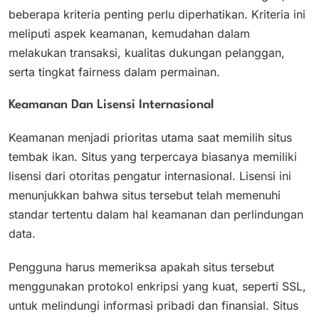
beberapa kriteria penting perlu diperhatikan. Kriteria ini
meliputi aspek keamanan, kemudahan dalam
melakukan transaksi, kualitas dukungan pelanggan,
serta tingkat fairness dalam permainan.
Keamanan Dan Lisensi Internasional
Keamanan menjadi prioritas utama saat memilih situs
tembak ikan. Situs yang terpercaya biasanya memiliki
lisensi dari otoritas pengatur internasional. Lisensi ini
menunjukkan bahwa situs tersebut telah memenuhi
standar tertentu dalam hal keamanan dan perlindungan
data.
Pengguna harus memeriksa apakah situs tersebut
menggunakan protokol enkripsi yang kuat, seperti SSL,
untuk melindungi informasi pribadi dan finansial. Situs