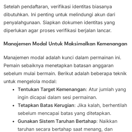
Setelah pendaftaran, veri­fikasi identitas biasanya
dibutuhkan. Ini penting untuk melindungi akun dari
penyalahgunaan. Siapkan dokumen identitas yang
diperlukan agar proses verifikasi berjalan lancar.
Manajemen Modal Untuk Maksimalkan Kemenangan
Manajemen modal adalah kunci dalam permainan ini.
Pemain sebaiknya menetapkan batasan anggaran
sebelum mulai bermain. Berikut adalah beberapa teknik
untuk mengelola modal:
Tentukan Target Kemenangan
: Atur jumlah yang
ingin dicapai dalam sesi permainan.
Tetapkan Batas Kerugian
: Jika kalah, berhentilah
sebelum mencapai batas yang ditetapkan.
Gunakan Sistem Taruhan Bertahap
: Naikkan
taruhan secara bertahap saat menang, dan