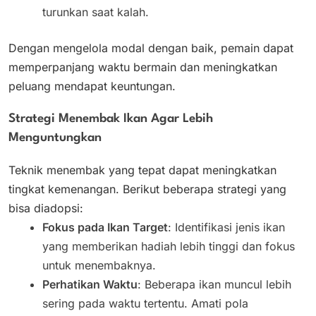
turunkan saat kalah.
Dengan mengelola modal dengan baik, pemain dapat
memperpanjang waktu bermain dan meningkatkan
peluang mendapat keuntungan.
Strategi Menembak Ikan Agar Lebih
Menguntungkan
Teknik menembak yang tepat dapat meningkatkan
tingkat kemenangan. Berikut beberapa strategi yang
bisa diadopsi:
Fokus pada Ikan Target
: Identifikasi jenis ikan
yang memberikan hadiah lebih tinggi dan fokus
untuk menembaknya.
Perhatikan Waktu
: Beberapa ikan muncul lebih
sering pada waktu tertentu. Amati pola