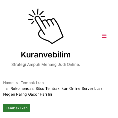
Skip
to
content
Kuranvebilim
Strategi Ampuh Menang Judi Online.
Home
Tembak Ikan
Rekomendasi Situs Tembak Ikan Online Server Luar
Negeri Paling Gacor Hari Ini
Tembak Ikan