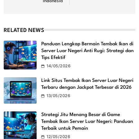
Indonesia
RELATED NEWS
Panduan Lengkap Bermain Tembak Ikan di
Server Luar Negeri Anti Rugi: Strategi dan
Tips Efektif
14/05/2026
Link Situs Tembak Ikan Server Luar Negeri
Terbaru dengan Jackpot Terbesar di 2026
13/05/2026
Strategi Jitu Menang Besar di Game
Tembak Ikan Server Luar Negeri: Panduan
Terbaik untuk Pemain
12/05/2026