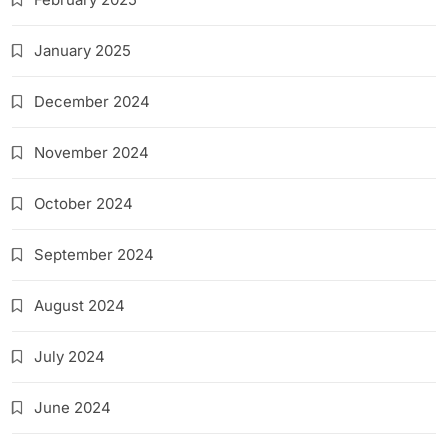
January 2025
December 2024
November 2024
October 2024
September 2024
August 2024
July 2024
June 2024