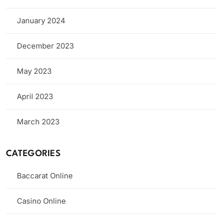
January 2024
December 2023
May 2023
April 2023
March 2023
CATEGORIES
Baccarat Online
Casino Online