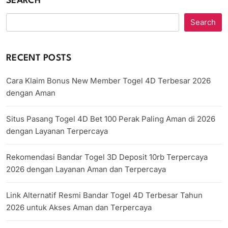
SEARCH
Search
RECENT POSTS
Cara Klaim Bonus New Member Togel 4D Terbesar 2026
dengan Aman
Situs Pasang Togel 4D Bet 100 Perak Paling Aman di 2026
dengan Layanan Terpercaya
Rekomendasi Bandar Togel 3D Deposit 10rb Terpercaya
2026 dengan Layanan Aman dan Terpercaya
Link Alternatif Resmi Bandar Togel 4D Terbesar Tahun
2026 untuk Akses Aman dan Terpercaya