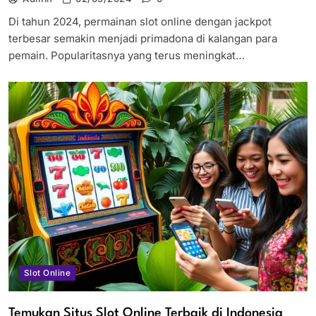
Di tahun 2024, permainan slot online dengan jackpot
terbesar semakin menjadi primadona di kalangan para
pemain. Popularitasnya yang terus meningkat…
Slot Online
Temukan Situs Slot Online Terbaik di Indonesia