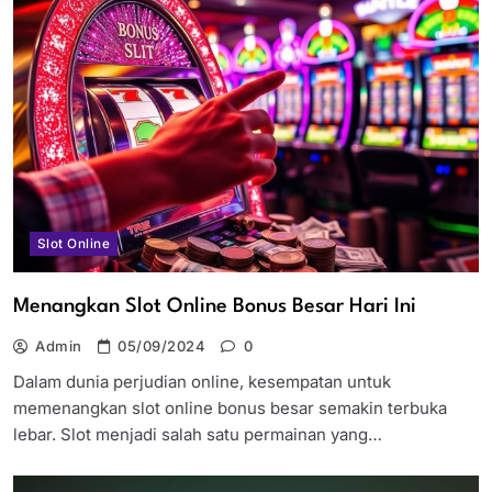
Slot Online
Menangkan Slot Online Bonus Besar Hari Ini
Admin
05/09/2024
0
Dalam dunia perjudian online, kesempatan untuk
memenangkan slot online bonus besar semakin terbuka
lebar. Slot menjadi salah satu permainan yang…