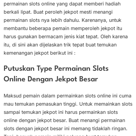
permainan slots online yang dapat memberi hadiah
berkali lipat. Buat peroleh jekpot mesti menangi
permainan slots nya lebih dahulu. Karenanya, untuk
membantu beberapa pemain memperoleh jekpot itu
harus gunakan bermacam jenis kiat tepat. Oleh karena
itu, di sini akan dijelaskan trik tepat buat temukan
kemenangan jekpot berikut ini :
Putuskan Type Permainan Slots
Online Dengan Jekpot Besar
Maksud pemain dalam permainkan slots online ini cuma
mau temukan pemasukan tinggi. Untuk memainkan slots
sampai temukan jekpot ini harus permainkan slots
online dengan jekpot besar. Buat menangi permainan
slots dengan jekpot besar ini memang tidaklah ringan.