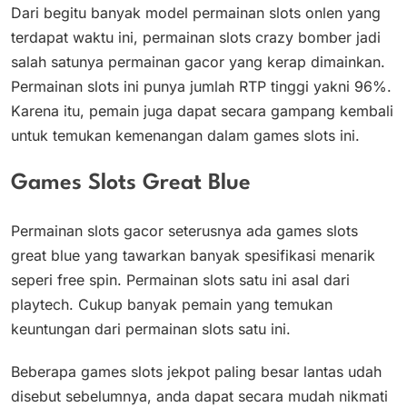
Dari begitu banyak model permainan slots onlen yang
terdapat waktu ini, permainan slots crazy bomber jadi
salah satunya permainan gacor yang kerap dimainkan.
Permainan slots ini punya jumlah RTP tinggi yakni 96%.
Karena itu, pemain juga dapat secara gampang kembali
untuk temukan kemenangan dalam games slots ini.
Games Slots Great Blue
Permainan slots gacor seterusnya ada games slots
great blue yang tawarkan banyak spesifikasi menarik
seperi free spin. Permainan slots satu ini asal dari
playtech. Cukup banyak pemain yang temukan
keuntungan dari permainan slots satu ini.
Beberapa games slots jekpot paling besar lantas udah
disebut sebelumnya, anda dapat secara mudah nikmati