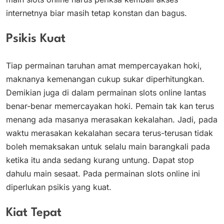
internetnya biar masih tetap konstan dan bagus.
Psikis Kuat
Tiap permainan taruhan amat mempercayakan hoki,
maknanya kemenangan cukup sukar diperhitungkan.
Demikian juga di dalam permainan slots online lantas
benar-benar memercayakan hoki. Pemain tak kan terus
menang ada masanya merasakan kekalahan. Jadi, pada
waktu merasakan kekalahan secara terus-terusan tidak
boleh memaksakan untuk selalu main barangkali pada
ketika itu anda sedang kurang untung. Dapat stop
dahulu main sesaat. Pada permainan slots online ini
diperlukan psikis yang kuat.
Kiat Tepat