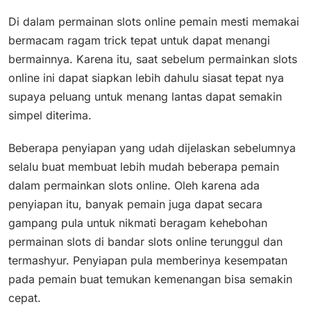
Di dalam permainan slots online pemain mesti memakai
bermacam ragam trick tepat untuk dapat menangi
bermainnya. Karena itu, saat sebelum permainkan slots
online ini dapat siapkan lebih dahulu siasat tepat nya
supaya peluang untuk menang lantas dapat semakin
simpel diterima.
Beberapa penyiapan yang udah dijelaskan sebelumnya
selalu buat membuat lebih mudah beberapa pemain
dalam permainkan slots online. Oleh karena ada
penyiapan itu, banyak pemain juga dapat secara
gampang pula untuk nikmati beragam kehebohan
permainan slots di bandar slots online terunggul dan
termashyur. Penyiapan pula memberinya kesempatan
pada pemain buat temukan kemenangan bisa semakin
cepat.