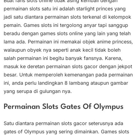
Buat fans slots online tidak asing kembali dengan
permainan slots satu ini adalah starlight princes yang
jadi satu diantara permainan slots terkenal di kelompok
pemain. Games slots ini tergolong anyar tapi sanggup
beradu dengan games slots online yang lain yang telah
lama ada. Permainan ini memakai objek anime princess,
walaupun obyek nya seperti anak kecil tidak boleh
salah permainan ini begitu banyak fansnya. Karena,
masuk ke deretan permainan slots gacor dengan jekpot
besar. Untuk memperoleh kemenangan pada permainan
ini, anda perlu landingkan 8 lambang ataupun gambar
yang serupa di gulungan nya.
Permainan Slots Gates Of Olympus
Satu diantara permainan slots gacor seterusnya ada
gates of Olympus yang sering dimainkan. Games slots