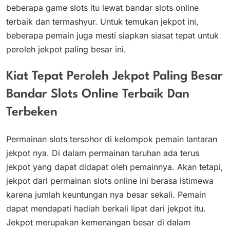
beberapa game slots itu lewat bandar slots online
terbaik dan termashyur. Untuk temukan jekpot ini,
beberapa pemain juga mesti siapkan siasat tepat untuk
peroleh jekpot paling besar ini.
Kiat Tepat Peroleh Jekpot Paling Besar
Bandar Slots Online Terbaik Dan
Terbeken
Permainan slots tersohor di kelompok pemain lantaran
jekpot nya. Di dalam permainan taruhan ada terus
jekpot yang dapat didapat oleh pemainnya. Akan tetapi,
jekpot dari permainan slots online ini berasa istimewa
karena jumlah keuntungan nya besar sekali. Pemain
dapat mendapati hadiah berkali lipat dari jekpot itu.
Jekpot merupakan kemenangan besar di dalam