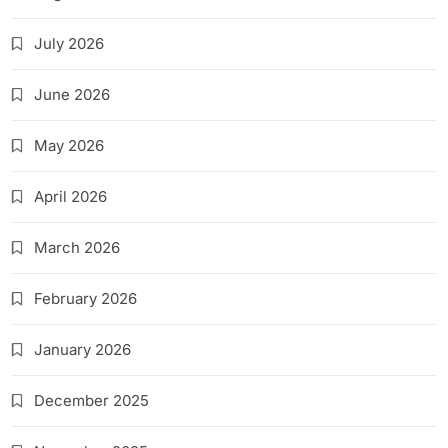
July 2026
June 2026
May 2026
April 2026
March 2026
February 2026
January 2026
December 2025