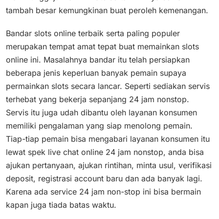
tambah besar kemungkinan buat peroleh kemenangan.
Bandar slots online terbaik serta paling populer
merupakan tempat amat tepat buat memainkan slots
online ini. Masalahnya bandar itu telah persiapkan
beberapa jenis keperluan banyak pemain supaya
permainkan slots secara lancar. Seperti sediakan servis
terhebat yang bekerja sepanjang 24 jam nonstop.
Servis itu juga udah dibantu oleh layanan konsumen
memiliki pengalaman yang siap menolong pemain.
Tiap-tiap pemain bisa mengabari layanan konsumen itu
lewat spek live chat online 24 jam nonstop, anda bisa
ajukan pertanyaan, ajukan rintihan, minta usul, verifikasi
deposit, registrasi account baru dan ada banyak lagi.
Karena ada service 24 jam non-stop ini bisa bermain
kapan juga tiada batas waktu.