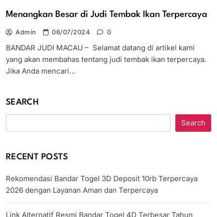
Menangkan Besar di Judi Tembak Ikan Terpercaya
Admin
06/07/2024
0
BANDAR JUDI MACAU – Selamat datang di artikel kami
yang akan membahas tentang judi tembak ikan terpercaya.
Jika Anda mencari…
SEARCH
Search
RECENT POSTS
Rekomendasi Bandar Togel 3D Deposit 10rb Terpercaya
2026 dengan Layanan Aman dan Terpercaya
Link Alternatif Resmi Bandar Togel 4D Terbesar Tahun