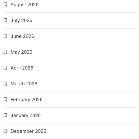
August 2026
July 2026
June 2026
May 2026
April 2026
March 2026
February 2026
January 2026
December 2025