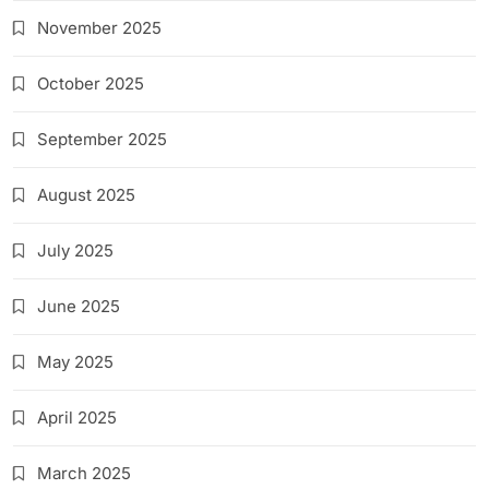
November 2025
October 2025
September 2025
August 2025
July 2025
June 2025
May 2025
April 2025
March 2025