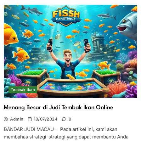
Tembak Ikan
Menang Besar di Judi Tembak Ikan Online
Admin
10/07/2024
0
BANDAR JUDI MACAU – Pada artikel ini, kami akan
membahas strategi-strategi yang dapat membantu Anda