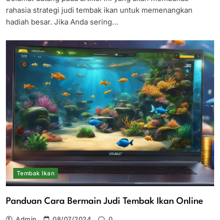
rahasia strategi judi tembak ikan untuk memenangkan
hadiah besar. Jika Anda sering…
Tembak Ikan
Panduan Cara Bermain Judi Tembak Ikan Online
Admin
08/07/2024
0