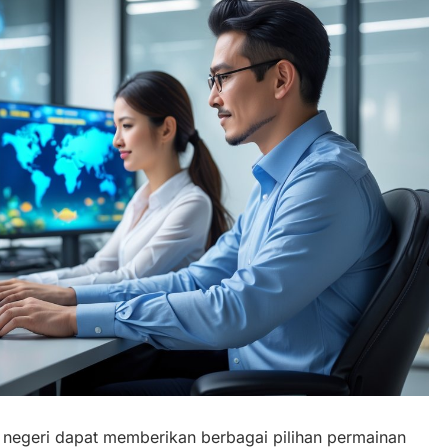
r negeri dapat memberikan berbagai pilihan permainan