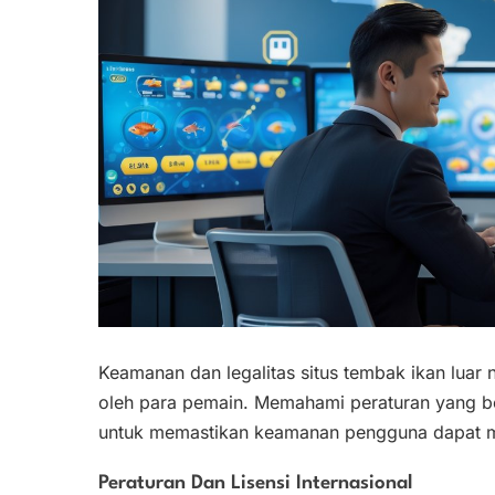
Keamanan dan legalitas situs tembak ikan luar 
oleh para pemain. Memahami peraturan yang be
untuk memastikan keamanan pengguna dapat m
Peraturan Dan Lisensi Internasional