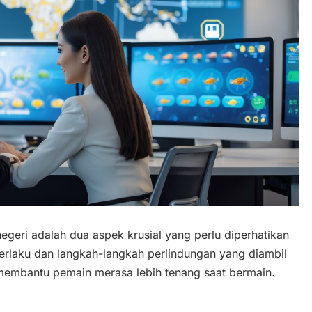
negeri adalah dua aspek krusial yang perlu diperhatikan
rlaku dan langkah-langkah perlindungan yang diambil
embantu pemain merasa lebih tenang saat bermain.