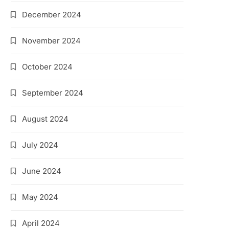
December 2024
November 2024
October 2024
September 2024
August 2024
July 2024
June 2024
May 2024
April 2024