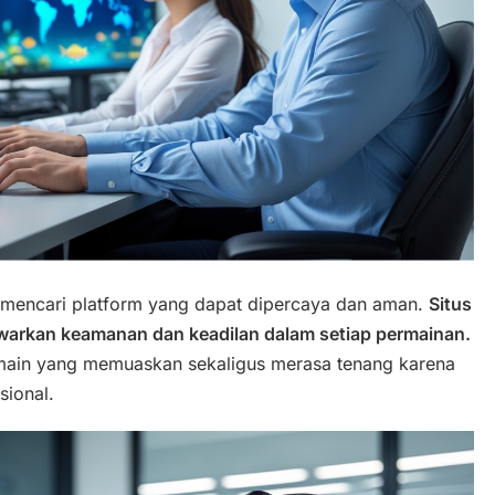
g mencari platform yang dapat dipercaya dan aman.
Situs
nawarkan keamanan dan keadilan dalam setiap permainan.
main yang memuaskan sekaligus merasa tenang karena
sional.