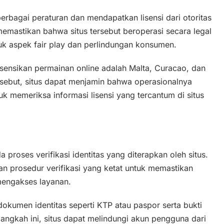
erbagai peraturan dan mendapatkan lisensi dari otoritas
i memastikan bahwa situs tersebut beroperasi secara legal
uk aspek fair play dan perlindungan konsumen.
ensikan permainan online adalah Malta, Curacao, dan
ersebut, situs dapat menjamin bahwa operasionalnya
k memeriksa informasi lisensi yang tercantum di situs
roses verifikasi identitas yang diterapkan oleh situs.
an prosedur verifikasi yang ketat untuk memastikan
engakses layanan.
okumen identitas seperti KTP atau paspor serta bukti
ngkah ini, situs dapat melindungi akun pengguna dari