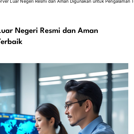
erver Luar Negeri Resmi dan Aman Digunakan untuk Pengalaman T
 Luar Negeri Resmi dan Aman
erbaik