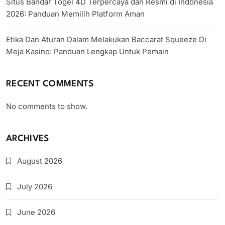
Situs Bandar Togel 4D Terpercaya dan Resmi di Indonesia
2026: Panduan Memilih Platform Aman
Etika Dan Aturan Dalam Melakukan Baccarat Squeeze Di
Meja Kasino: Panduan Lengkap Untuk Pemain
RECENT COMMENTS
No comments to show.
ARCHIVES
August 2026
July 2026
June 2026