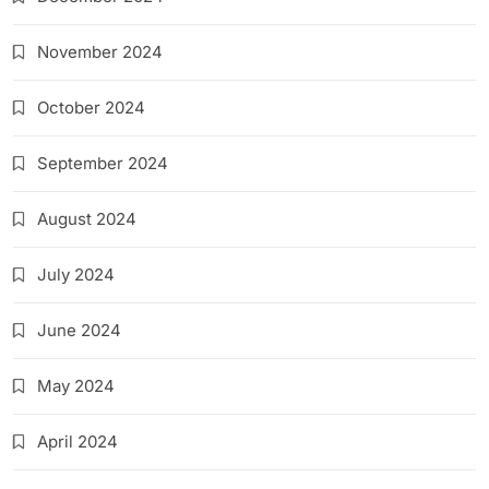
November 2024
October 2024
September 2024
August 2024
July 2024
June 2024
May 2024
April 2024