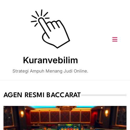
Skip
to
content
Kuranvebilim
Strategi Ampuh Menang Judi Online.
AGEN RESMI BACCARAT