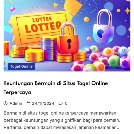
Togel Online
Keuntungan Bermain di Situs Togel Online
Terpercaya
Admin
24/11/2024
0
Bermain di situs togel online terpercaya menawarkan
berbagai keuntungan yang signifikan bagi para pemain.
Pertama, pemain dapat merasakan jaminan keamanan…