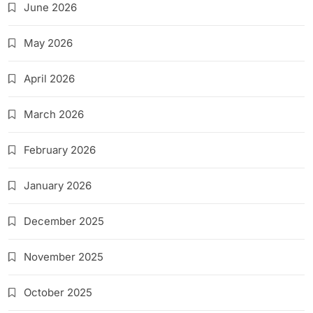
June 2026
May 2026
April 2026
March 2026
February 2026
January 2026
December 2025
November 2025
October 2025