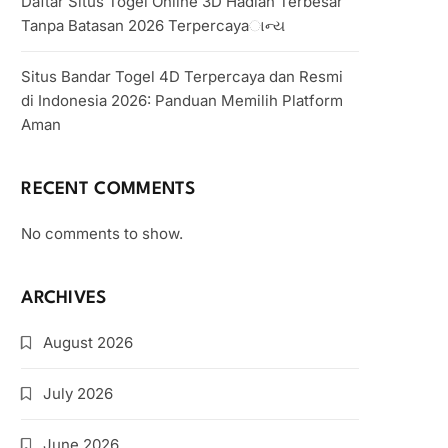
Daftar Situs Togel Online 3D Hadiah Terbesar
Tanpa Batasan 2026 Terpercayaાન્ય
Situs Bandar Togel 4D Terpercaya dan Resmi
di Indonesia 2026: Panduan Memilih Platform
Aman
RECENT COMMENTS
No comments to show.
ARCHIVES
August 2026
July 2026
June 2026