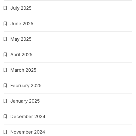
July 2025
June 2025
May 2025
April 2025
March 2025
February 2025
January 2025
December 2024
November 2024