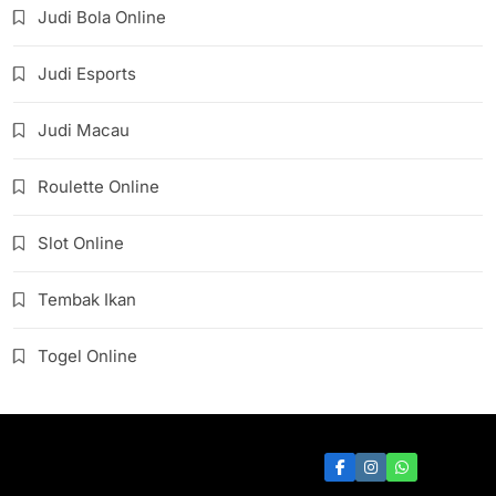
Judi Bola Online
Judi Esports
Judi Macau
Roulette Online
Slot Online
Tembak Ikan
Togel Online