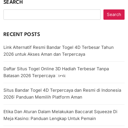
SEARCH
Search
RECENT POSTS
Link Alternatif Resmi Bandar Togel 4D Terbesar Tahun
2026 untuk Akses Aman dan Terpercaya
Daftar Situs Togel Online 3D Hadiah Terbesar Tanpa
Batasan 2026 Terpercayaાન્ય
Situs Bandar Togel 4D Terpercaya dan Resmi di Indonesia
2026: Panduan Memilih Platform Aman
Etika Dan Aturan Dalam Melakukan Baccarat Squeeze Di
Meja Kasino: Panduan Lengkap Untuk Pemain