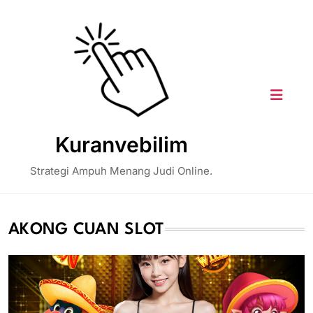
Skip
to
content
Kuranvebilim
Strategi Ampuh Menang Judi Online.
AKONG CUAN SLOT