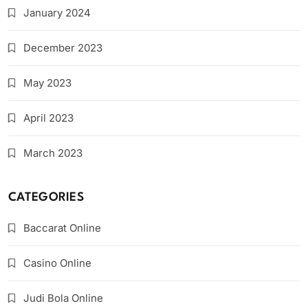
January 2024
December 2023
May 2023
April 2023
March 2023
CATEGORIES
Baccarat Online
Casino Online
Judi Bola Online