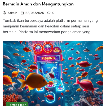
Bermain Aman dan Menguntungkan
Admin
28/06/2025
0
Tembak ikan terpercaya adalah platform permainan yang
menjamin keamanan dan keadilan dalam setiap sesi
bermain. Platform ini menawarkan pengalaman yang…
Tembak Ikan