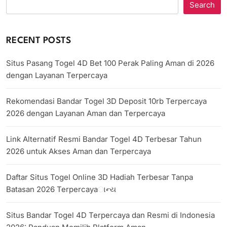
Search
RECENT POSTS
Situs Pasang Togel 4D Bet 100 Perak Paling Aman di 2026
dengan Layanan Terpercaya
Rekomendasi Bandar Togel 3D Deposit 10rb Terpercaya
2026 dengan Layanan Aman dan Terpercaya
Link Alternatif Resmi Bandar Togel 4D Terbesar Tahun
2026 untuk Akses Aman dan Terpercaya
Daftar Situs Togel Online 3D Hadiah Terbesar Tanpa
Batasan 2026 Terpercayaાન્ય
Situs Bandar Togel 4D Terpercaya dan Resmi di Indonesia