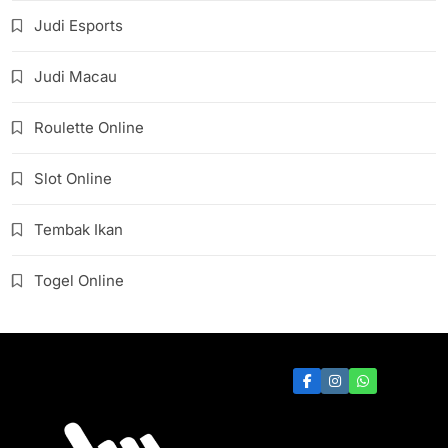
Judi Esports
Judi Macau
Roulette Online
Slot Online
Tembak Ikan
Togel Online