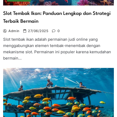
Slot Tembak Ikan: Panduan Lengkap dan Strategi
Terbaik Bermain
Admin
27/06/2025
0
Slot tembak ikan adalah permainan judi online yang
menggabungkan elemen tembak-menembak dengan
mekanisme slot. Permainan ini populer karena kemudahan
bermain…