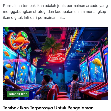
Permainan tembak ikan adalah jenis permainan arcade yang
menggabungkan strategi dan kecepatan dalam menangkap
ikan digital. Inti dari permainan ini…
Tembak Ikan
Tembak Ikan Terpercaya Untuk Pengalaman