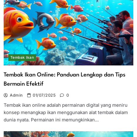
Tembak Ikan
Tembak Ikan Online: Panduan Lengkap dan Tips
Bermain Efektif
Admin
01/07/2025
0
Tembak ikan online adalah permainan digital yang meniru
konsep menangkap ikan menggunakan alat tembak dalam
dunia nyata. Permainan ini memungkinkan…