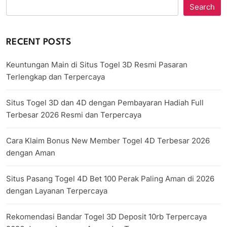
Search
RECENT POSTS
Keuntungan Main di Situs Togel 3D Resmi Pasaran
Terlengkap dan Terpercaya
Situs Togel 3D dan 4D dengan Pembayaran Hadiah Full
Terbesar 2026 Resmi dan Terpercaya
Cara Klaim Bonus New Member Togel 4D Terbesar 2026
dengan Aman
Situs Pasang Togel 4D Bet 100 Perak Paling Aman di 2026
dengan Layanan Terpercaya
Rekomendasi Bandar Togel 3D Deposit 10rb Terpercaya