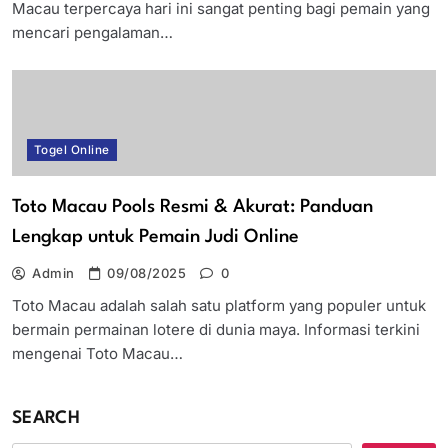
Macau terpercaya hari ini sangat penting bagi pemain yang
mencari pengalaman…
Togel Online
Toto Macau Pools Resmi & Akurat: Panduan
Lengkap untuk Pemain Judi Online
Admin
09/08/2025
0
Toto Macau adalah salah satu platform yang populer untuk
bermain permainan lotere di dunia maya. Informasi terkini
mengenai Toto Macau…
SEARCH