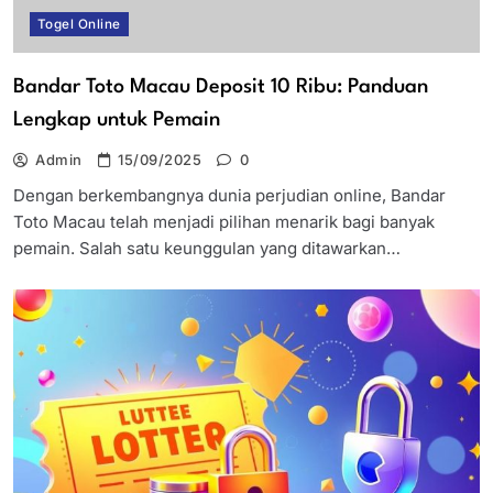
Togel Online
Bandar Toto Macau Deposit 10 Ribu: Panduan
Lengkap untuk Pemain
Admin
15/09/2025
0
Dengan berkembangnya dunia perjudian online, Bandar
Toto Macau telah menjadi pilihan menarik bagi banyak
pemain. Salah satu keunggulan yang ditawarkan…