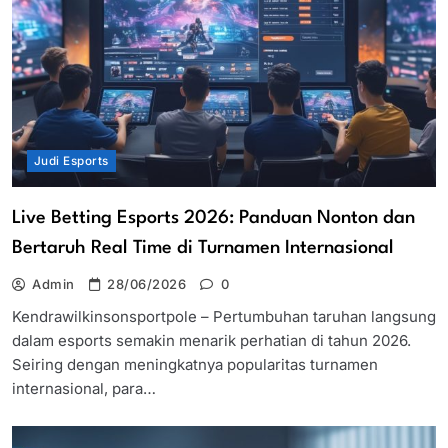
Judi Esports
Live Betting Esports 2026: Panduan Nonton dan
Bertaruh Real Time di Turnamen Internasional
Admin
28/06/2026
0
Kendrawilkinsonsportpole – Pertumbuhan taruhan langsung
dalam esports semakin menarik perhatian di tahun 2026.
Seiring dengan meningkatnya popularitas turnamen
internasional, para…