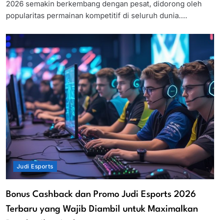
2026 semakin berkembang dengan pesat, didorong oleh
popularitas permainan kompetitif di seluruh dunia….
Judi Esports
Bonus Cashback dan Promo Judi Esports 2026
Terbaru yang Wajib Diambil untuk Maximalkan