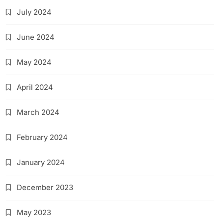
July 2024
June 2024
May 2024
April 2024
March 2024
February 2024
January 2024
December 2023
May 2023