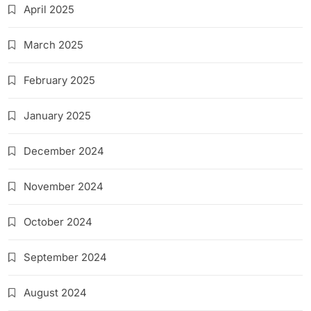
April 2025
March 2025
February 2025
January 2025
December 2024
November 2024
October 2024
September 2024
August 2024