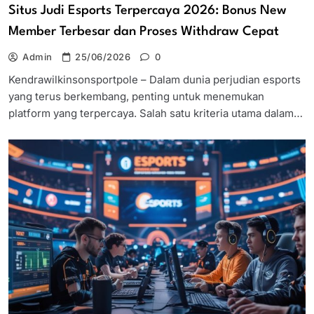
Situs Judi Esports Terpercaya 2026: Bonus New
Member Terbesar dan Proses Withdraw Cepat
Admin
25/06/2026
0
Kendrawilkinsonsportpole – Dalam dunia perjudian esports
yang terus berkembang, penting untuk menemukan
platform yang terpercaya. Salah satu kriteria utama dalam…