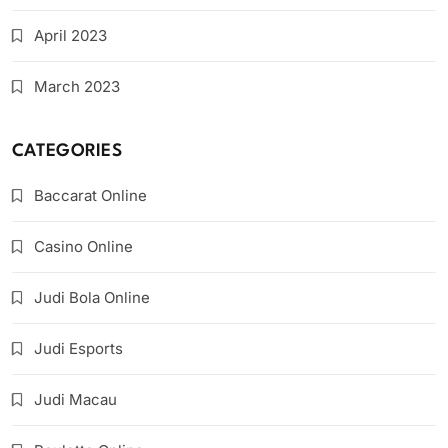
April 2023
March 2023
CATEGORIES
Baccarat Online
Casino Online
Judi Bola Online
Judi Esports
Judi Macau