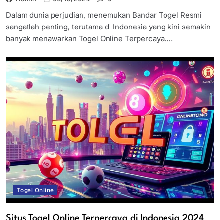
Dalam dunia perjudian, menemukan Bandar Togel Resmi
sangatlah penting, terutama di Indonesia yang kini semakin
banyak menawarkan Togel Online Terpercaya….
Togel Online
Situs Togel Online Terpercaya di Indonesia 2024