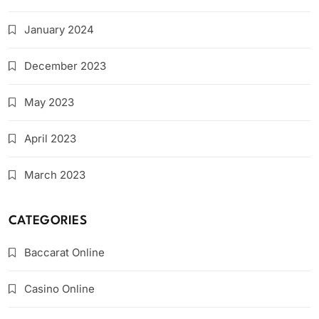
January 2024
December 2023
May 2023
April 2023
March 2023
CATEGORIES
Baccarat Online
Casino Online