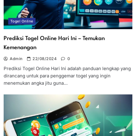
Togel Online
Prediksi Togel Online Hari Ini – Temukan
Kemenangan
Admin
22/08/2024
0
Prediksi Togel Online Hari Ini adalah panduan lengkap yang
dirancang untuk para penggemar togel yang ingin
menemukan angka jitu guna…