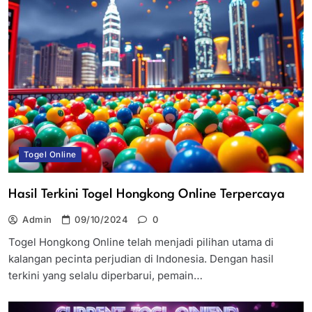
Togel Online
Hasil Terkini Togel Hongkong Online Terpercaya
Admin
09/10/2024
0
Togel Hongkong Online telah menjadi pilihan utama di
kalangan pecinta perjudian di Indonesia. Dengan hasil
terkini yang selalu diperbarui, pemain…