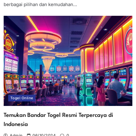
berbagai pilihan dan kemudahan…
Togel Online
Temukan Bandar Togel Resmi Terpercaya di
Indonesia
Admin
06/10/2024
0