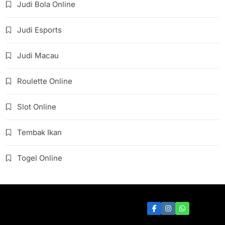
Judi Bola Online
Judi Esports
Judi Macau
Roulette Online
Slot Online
Tembak Ikan
Togel Online