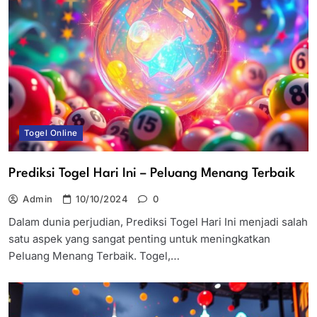
Togel Online
Prediksi Togel Hari Ini – Peluang Menang Terbaik
Admin
10/10/2024
0
Dalam dunia perjudian, Prediksi Togel Hari Ini menjadi salah
satu aspek yang sangat penting untuk meningkatkan
Peluang Menang Terbaik. Togel,…