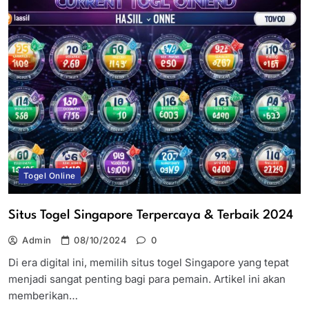
Togel Online
Situs Togel Singapore Terpercaya & Terbaik 2024
Admin
08/10/2024
0
Di era digital ini, memilih situs togel Singapore yang tepat
menjadi sangat penting bagi para pemain. Artikel ini akan
memberikan…