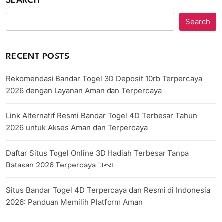
SEARCH
Search
RECENT POSTS
Rekomendasi Bandar Togel 3D Deposit 10rb Terpercaya
2026 dengan Layanan Aman dan Terpercaya
Link Alternatif Resmi Bandar Togel 4D Terbesar Tahun
2026 untuk Akses Aman dan Terpercaya
Daftar Situs Togel Online 3D Hadiah Terbesar Tanpa
Batasan 2026 Terpercayaાન્ય
Situs Bandar Togel 4D Terpercaya dan Resmi di Indonesia
2026: Panduan Memilih Platform Aman