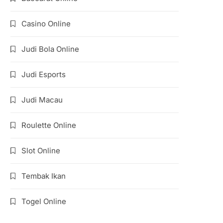
Casino Online
Judi Bola Online
Judi Esports
Judi Macau
Roulette Online
Slot Online
Tembak Ikan
Togel Online