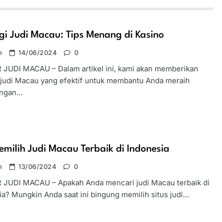
gi Judi Macau: Tips Menang di Kasino
n
14/06/2024
0
JUDI MACAU – Dalam artikel ini, kami akan memberikan
i judi Macau yang efektif untuk membantu Anda meraih
ngan…
emilih Judi Macau Terbaik di Indonesia
n
13/06/2024
0
JUDI MACAU – Apakah Anda mencari judi Macau terbaik di
ia? Mungkin Anda saat ini bingung memilih situs judi…