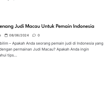
Menang Judi Macau Untuk Pemain Indonesia
n
08/06/2024
0
bilim – Apakah Anda seorang pemain judi di Indonesia yang
k dengan permainan Judi Macau? Apakah Anda ingin
hui tips…