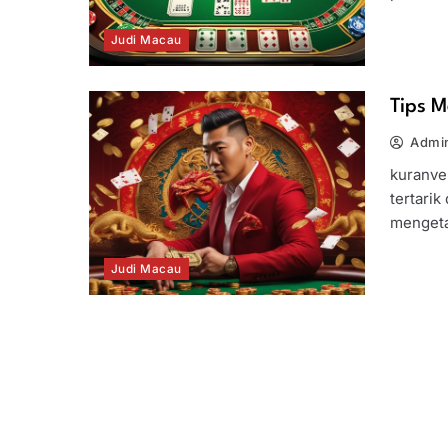
Judi Macau
Tips 
Admi
kuranve
tertari
mengeta
Judi Macau