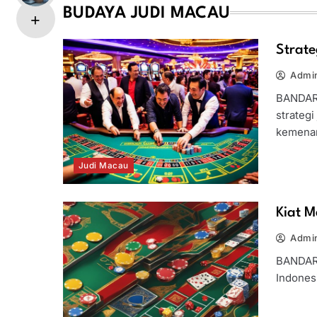
BUDAYA JUDI MACAU
Strate
Admi
BANDAR 
strateg
kemena
Judi Macau
Kiat M
Admi
BANDAR 
Indones