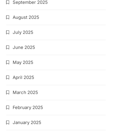
September 2025
August 2025
July 2025
June 2025
May 2025
April 2025
March 2025
February 2025
January 2025