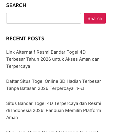
SEARCH
Search
RECENT POSTS
Link Alternatif Resmi Bandar Togel 4D
Terbesar Tahun 2026 untuk Akses Aman dan
Terpercaya
Daftar Situs Togel Online 3D Hadiah Terbesar
Tanpa Batasan 2026 Terpercayaાન્ય
Situs Bandar Togel 4D Terpercaya dan Resmi
di Indonesia 2026: Panduan Memilih Platform
Aman