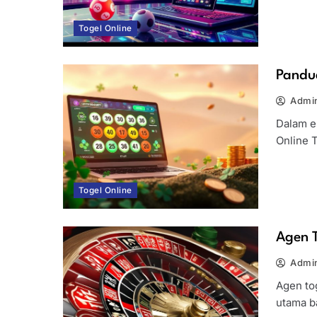
Togel Online
Pandu
Admi
Dalam er
Online 
Togel Online
Agen T
Admi
Agen tog
utama b