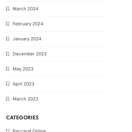
March 2024
February 2024
January 2024
December 2023
May 2023
April 2023
March 2023
CATEGORIES
Baccarat Online