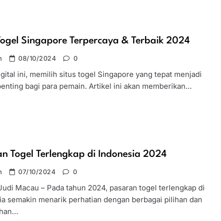
Togel Singapore Terpercaya & Terbaik 2024
n
08/10/2024
0
igital ini, memilih situs togel Singapore yang tepat menjadi
penting bagi para pemain. Artikel ini akan memberikan…
n Togel Terlengkap di Indonesia 2024
n
07/10/2024
0
Judi Macau – Pada tahun 2024, pasaran togel terlengkap di
ia semakin menarik perhatian dengan berbagai pilihan dan
han…