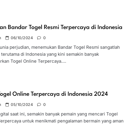
n Bandar Togel Resmi Terpercaya di Indonesia
n
06/10/2024
0
unia perjudian, menemukan Bandar Togel Resmi sangatlah
 terutama di Indonesia yang kini semakin banyak
kan Togel Online Terpercaya….
Togel Online Terpercaya di Indonesia 2024
n
05/10/2024
0
igital saat ini, semakin banyak pemain yang mencari Togel
Terpercaya untuk menikmati pengalaman bermain yang aman