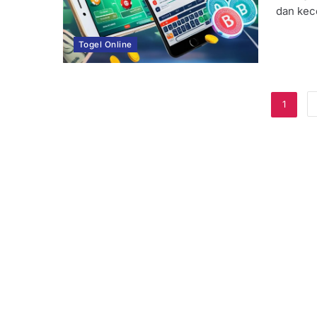
dan ke
Togel Online
1