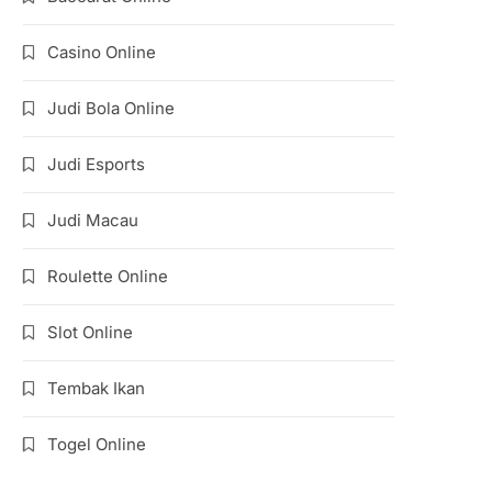
Casino Online
Judi Bola Online
Judi Esports
Judi Macau
Roulette Online
Slot Online
Tembak Ikan
Togel Online