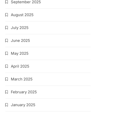
September 2025
August 2025
July 2025
June 2025
May 2025
April 2025
March 2025
February 2025
January 2025