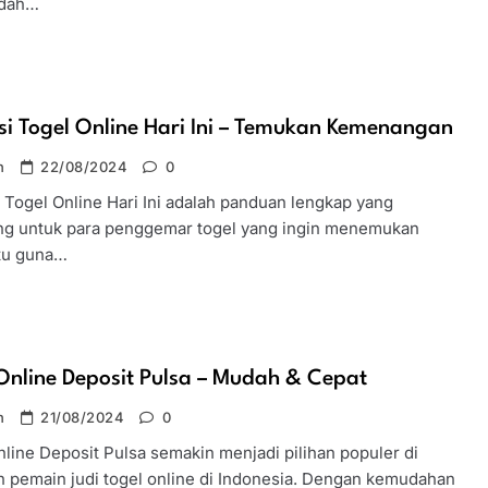
udah…
si Togel Online Hari Ini – Temukan Kemenangan
n
22/08/2024
0
 Togel Online Hari Ini adalah panduan lengkap yang
ng untuk para penggemar togel yang ingin menemukan
itu guna…
Online Deposit Pulsa – Mudah & Cepat
n
21/08/2024
0
line Deposit Pulsa semakin menjadi pilihan populer di
n pemain judi togel online di Indonesia. Dengan kemudahan