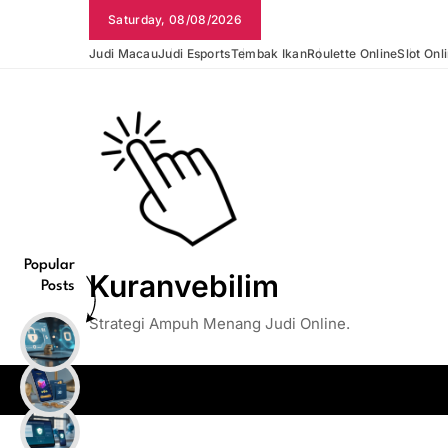
Skip
Saturday, 08/08/2026
to
Judi Macau
Judi Esports
Tembak Ikan
Roulette Online
Slot Onl
content
Popular
Kuranvebilim
Posts
Strategi Ampuh Menang Judi Online.