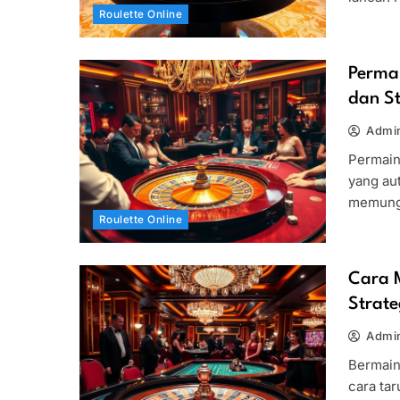
Roulette Online
Perma
dan St
Admi
Permain
yang aut
memung
Roulette Online
Cara M
Strate
Admi
Bermain
cara tar