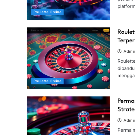
platfor
Roulette Online
Roulet
Terpe
Admi
Roulette
dipandu 
mengga
Roulette Online
Perma
Strat
Admi
Permaina