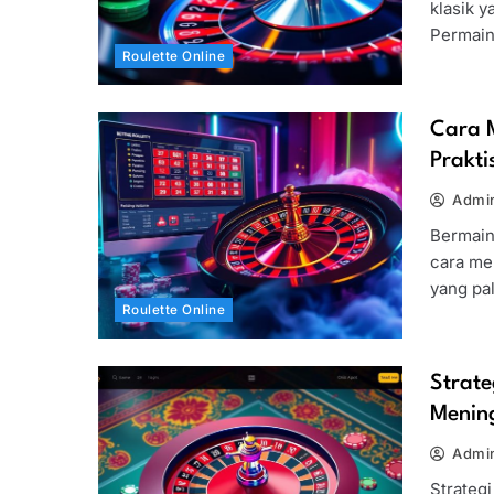
klasik 
Permain
Roulette Online
Cara M
Prakti
Admi
Bermain
cara me
yang pa
Roulette Online
Strate
Menin
Admi
Strategi