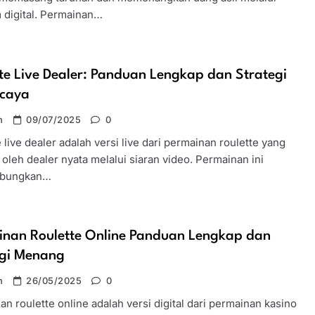
m digital. Permainan…
te Live Dealer: Panduan Lengkap dan Strategi
rcaya
n
09/07/2025
0
 live dealer adalah versi live dari permainan roulette yang
oleh dealer nyata melalui siaran video. Permainan ini
bungkan…
inan Roulette Online Panduan Lengkap dan
egi Menang
n
26/05/2025
0
n roulette online adalah versi digital dari permainan kasino