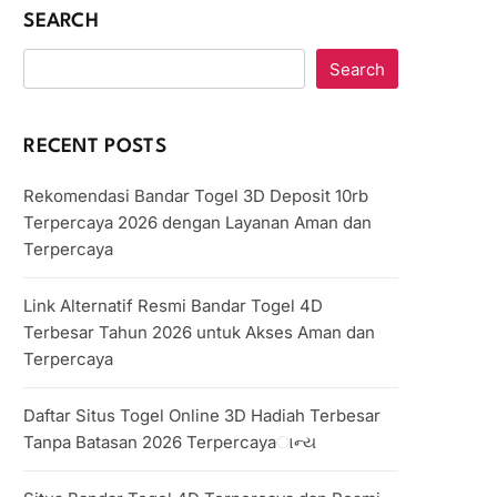
SEARCH
Search
RECENT POSTS
Rekomendasi Bandar Togel 3D Deposit 10rb
Terpercaya 2026 dengan Layanan Aman dan
Terpercaya
Link Alternatif Resmi Bandar Togel 4D
Terbesar Tahun 2026 untuk Akses Aman dan
Terpercaya
Daftar Situs Togel Online 3D Hadiah Terbesar
Tanpa Batasan 2026 Terpercayaાન્ય