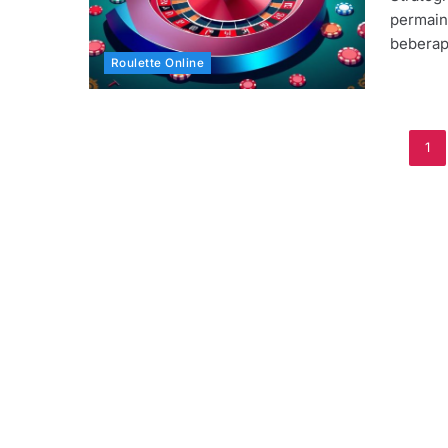
permain
beberap
Roulette Online
1