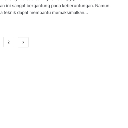
an ini sangat bergantung pada keberuntungan. Namun,
a teknik dapat membantu memaksimalkan…
2