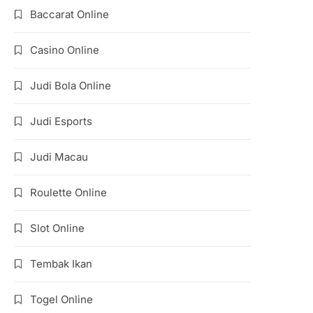
Baccarat Online
Casino Online
Judi Bola Online
Judi Esports
Judi Macau
Roulette Online
Slot Online
Tembak Ikan
Togel Online