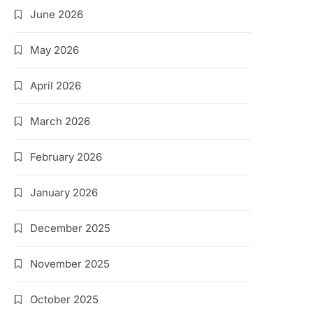
June 2026
May 2026
April 2026
March 2026
February 2026
January 2026
December 2025
November 2025
October 2025