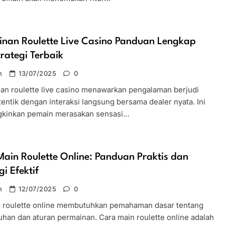
inan Roulette Live Casino Panduan Lengkap
rategi Terbaik
n
13/07/2025
0
an roulette live casino menawarkan pengalaman berjudi
entik dengan interaksi langsung bersama dealer nyata. Ini
kinkan pemain merasakan sensasi…
ain Roulette Online: Panduan Praktis dan
gi Efektif
n
12/07/2025
0
 roulette online membutuhkan pemahaman dasar tentang
uhan dan aturan permainan. Cara main roulette online adalah