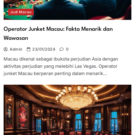
Judi Macau
Operator Junket Macau: Fakta Menarik dan
Wawasan
Admin
23/01/2024
0
Macau dikenal sebagai ibukota perjudian Asia dengan
aktivitas perjudian yang melebihi Las Vegas. Operator
junket Macau berperan penting dalam menarik…