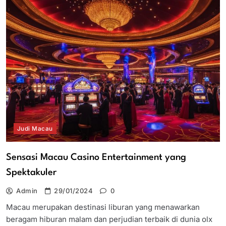
Judi Macau
Sensasi Macau Casino Entertainment yang
Spektakuler
Admin
29/01/2024
0
Macau merupakan destinasi liburan yang menawarkan
beragam hiburan malam dan perjudian terbaik di dunia olx