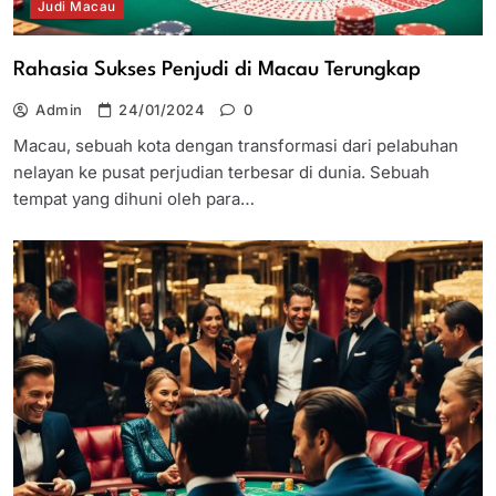
Judi Macau
Rahasia Sukses Penjudi di Macau Terungkap
Admin
24/01/2024
0
Macau, sebuah kota dengan transformasi dari pelabuhan
nelayan ke pusat perjudian terbesar di dunia. Sebuah
tempat yang dihuni oleh para…