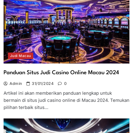
Judi Macau
Panduan Situs Judi Casino Online Macau 2024
Admin
31/01/2024
0
Artikel ini akan memberikan panduan lengkap untuk
bermain di situs judi casino online di Macau 2024. Temukan
pilihan terbaik situs…