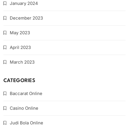
January 2024
December 2023
May 2023
April 2023
March 2023
CATEGORIES
Baccarat Online
Casino Online
Judi Bola Online