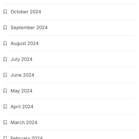
October 2024
September 2024
August 2024
July 2024
June 2024
May 2024
April 2024
March 2024
February 2024