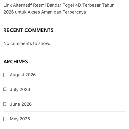
Link Alternatif Resmi Bandar Togel 4D Terbesar Tahun
2026 untuk Akses Aman dan Terpercaya
RECENT COMMENTS
No comments to show.
ARCHIVES
August 2026
July 2026
June 2026
May 2026