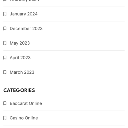
January 2024
December 2023
May 2023
April 2023
March 2023
CATEGORIES
Baccarat Online
Casino Online