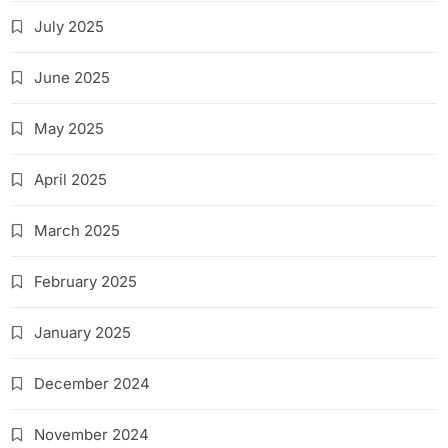
July 2025
June 2025
May 2025
April 2025
March 2025
February 2025
January 2025
December 2024
November 2024