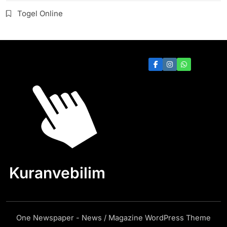
Togel Online
Kuranvebilim
One Newspaper - News / Magazine WordPress Theme