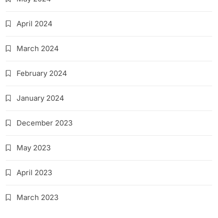
April 2024
March 2024
February 2024
January 2024
December 2023
May 2023
April 2023
March 2023