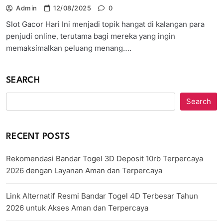
Admin
12/08/2025
0
Slot Gacor Hari Ini menjadi topik hangat di kalangan para
penjudi online, terutama bagi mereka yang ingin
memaksimalkan peluang menang….
SEARCH
Search
RECENT POSTS
Rekomendasi Bandar Togel 3D Deposit 10rb Terpercaya
2026 dengan Layanan Aman dan Terpercaya
Link Alternatif Resmi Bandar Togel 4D Terbesar Tahun
2026 untuk Akses Aman dan Terpercaya