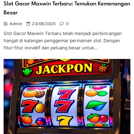
Slot Gacor Maxwin Terbaru: Temukan Kemenangan
Besar
Admin
23/08/2025
0
Slot Gacor Maxwin Terbaru telah menjadi perbincangan
hangat di kalangan penggemar permainan slot. Dengan
fitur-fitur inovatif dan peluang besar untuk…