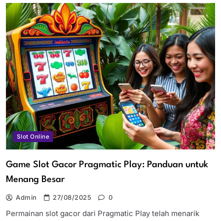
Slot Online
Game Slot Gacor Pragmatic Play: Panduan untuk
Menang Besar
Admin
27/08/2025
0
Permainan slot gacor dari Pragmatic Play telah menarik