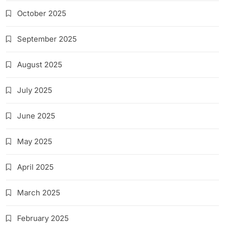
October 2025
September 2025
August 2025
July 2025
June 2025
May 2025
April 2025
March 2025
February 2025