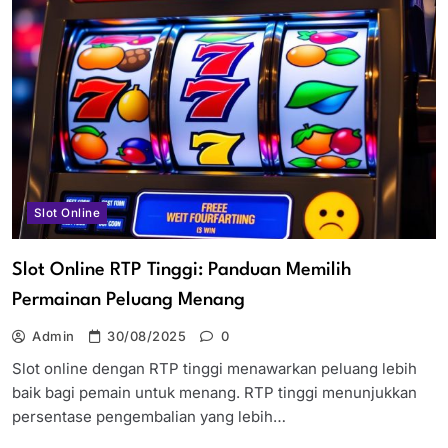
Slot Online
Slot Online RTP Tinggi: Panduan Memilih
Permainan Peluang Menang
Admin
30/08/2025
0
Slot online dengan RTP tinggi menawarkan peluang lebih
baik bagi pemain untuk menang. RTP tinggi menunjukkan
persentase pengembalian yang lebih…