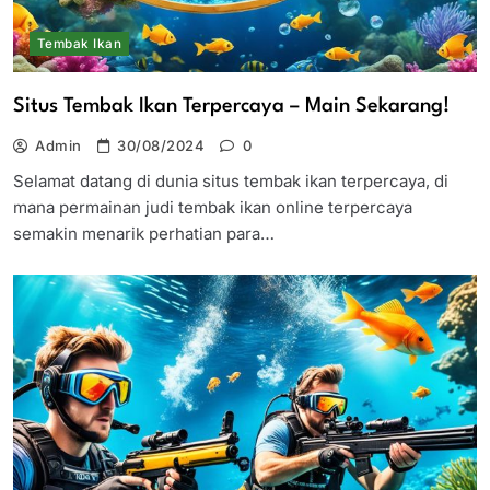
Tembak Ikan
Situs Tembak Ikan Terpercaya – Main Sekarang!
Admin
30/08/2024
0
Selamat datang di dunia situs tembak ikan terpercaya, di
mana permainan judi tembak ikan online terpercaya
semakin menarik perhatian para…