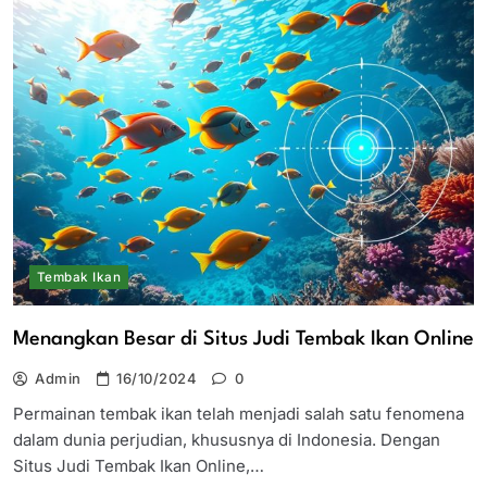
Tembak Ikan
Menangkan Besar di Situs Judi Tembak Ikan Online
Admin
16/10/2024
0
Permainan tembak ikan telah menjadi salah satu fenomena
dalam dunia perjudian, khususnya di Indonesia. Dengan
Situs Judi Tembak Ikan Online,…