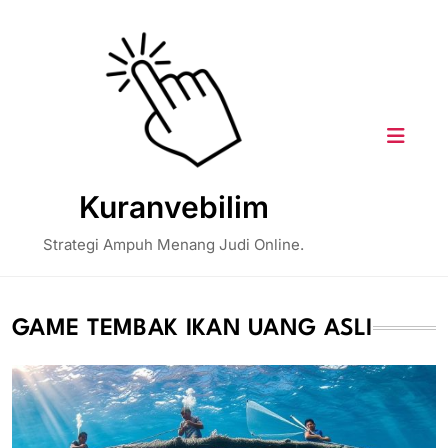
Skip
to
content
Kuranvebilim
Strategi Ampuh Menang Judi Online.
GAME TEMBAK IKAN UANG ASLI