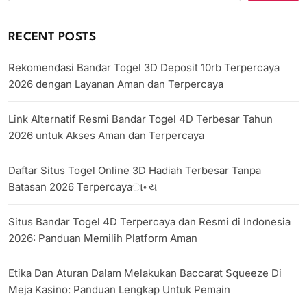
RECENT POSTS
Rekomendasi Bandar Togel 3D Deposit 10rb Terpercaya
2026 dengan Layanan Aman dan Terpercaya
Link Alternatif Resmi Bandar Togel 4D Terbesar Tahun
2026 untuk Akses Aman dan Terpercaya
Daftar Situs Togel Online 3D Hadiah Terbesar Tanpa
Batasan 2026 Terpercayaાન્ય
Situs Bandar Togel 4D Terpercaya dan Resmi di Indonesia
2026: Panduan Memilih Platform Aman
Etika Dan Aturan Dalam Melakukan Baccarat Squeeze Di
Meja Kasino: Panduan Lengkap Untuk Pemain