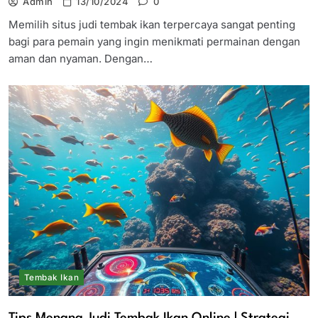
Admin
13/10/2024
0
Memilih situs judi tembak ikan terpercaya sangat penting
bagi para pemain yang ingin menikmati permainan dengan
aman dan nyaman. Dengan…
Tembak Ikan
Tips Menang Judi Tembak Ikan Online | Strategi