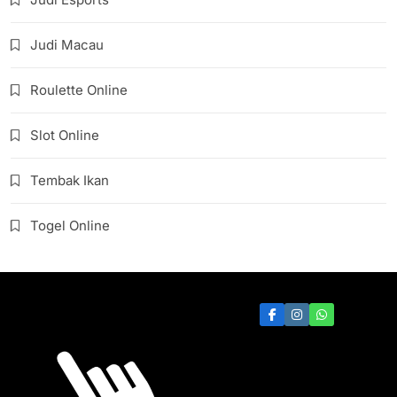
Judi Macau
Roulette Online
Slot Online
Tembak Ikan
Togel Online