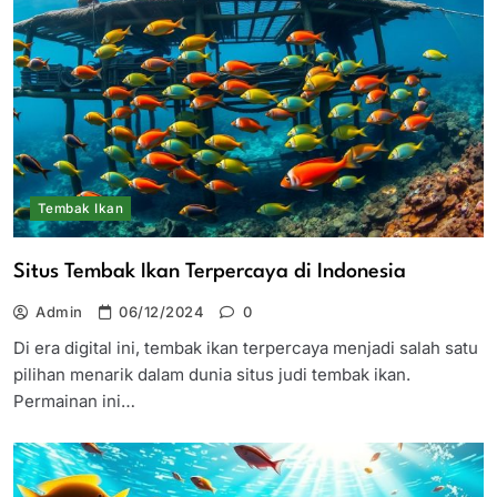
Tembak Ikan
Situs Tembak Ikan Terpercaya di Indonesia
Admin
06/12/2024
0
Di era digital ini, tembak ikan terpercaya menjadi salah satu
pilihan menarik dalam dunia situs judi tembak ikan.
Permainan ini…