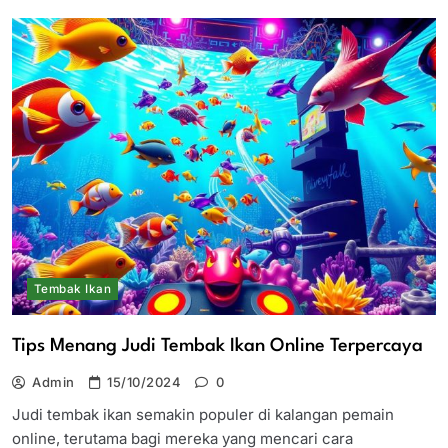
Tembak Ikan
Tips Menang Judi Tembak Ikan Online Terpercaya
Admin
15/10/2024
0
Judi tembak ikan semakin populer di kalangan pemain
online, terutama bagi mereka yang mencari cara