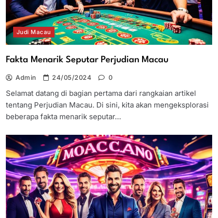
Judi Macau
Fakta Menarik Seputar Perjudian Macau
Admin
24/05/2024
0
Selamat datang di bagian pertama dari rangkaian artikel
tentang Perjudian Macau. Di sini, kita akan mengeksplorasi
beberapa fakta menarik seputar…