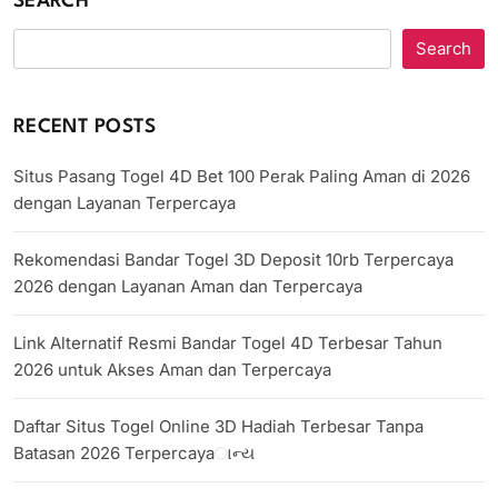
SEARCH
Search
RECENT POSTS
Situs Pasang Togel 4D Bet 100 Perak Paling Aman di 2026
dengan Layanan Terpercaya
Rekomendasi Bandar Togel 3D Deposit 10rb Terpercaya
2026 dengan Layanan Aman dan Terpercaya
Link Alternatif Resmi Bandar Togel 4D Terbesar Tahun
2026 untuk Akses Aman dan Terpercaya
Daftar Situs Togel Online 3D Hadiah Terbesar Tanpa
Batasan 2026 Terpercayaાન્ય