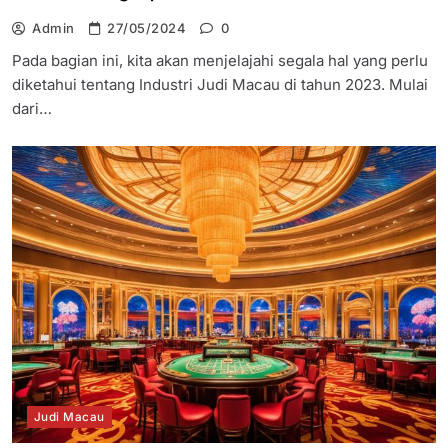
Admin
27/05/2024
0
Pada bagian ini, kita akan menjelajahi segala hal yang perlu
diketahui tentang Industri Judi Macau di tahun 2023. Mulai
dari…
Judi Macau