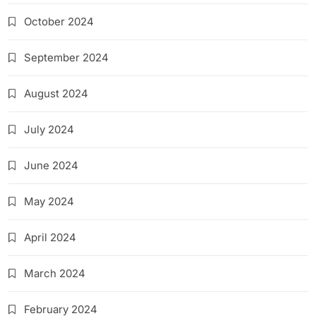
October 2024
September 2024
August 2024
July 2024
June 2024
May 2024
April 2024
March 2024
February 2024