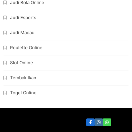
Judi Bola Online
Judi Esports
Judi Macau
Roulette Online
Slot Online
Tembak Ikan
Togel Online