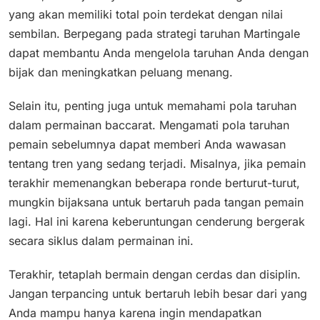
yang akan memiliki total poin terdekat dengan nilai
sembilan. Berpegang pada strategi taruhan Martingale
dapat membantu Anda mengelola taruhan Anda dengan
bijak dan meningkatkan peluang menang.
Selain itu, penting juga untuk memahami pola taruhan
dalam permainan baccarat. Mengamati pola taruhan
pemain sebelumnya dapat memberi Anda wawasan
tentang tren yang sedang terjadi. Misalnya, jika pemain
terakhir memenangkan beberapa ronde berturut-turut,
mungkin bijaksana untuk bertaruh pada tangan pemain
lagi. Hal ini karena keberuntungan cenderung bergerak
secara siklus dalam permainan ini.
Terakhir, tetaplah bermain dengan cerdas dan disiplin.
Jangan terpancing untuk bertaruh lebih besar dari yang
Anda mampu hanya karena ingin mendapatkan