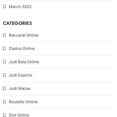
March 2023
CATEGORIES
Baccarat Online
Casino Online
Judi Bola Online
Judi Esports
Judi Macau
Roulette Online
Slot Online