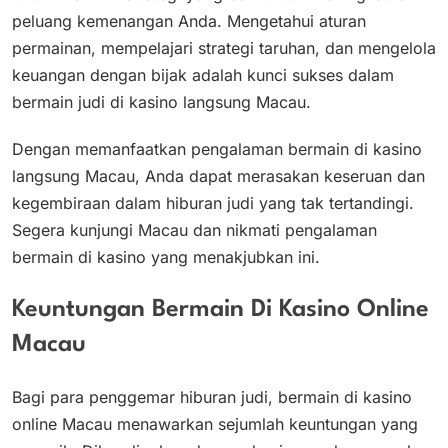
peluang kemenangan Anda. Mengetahui aturan
permainan, mempelajari strategi taruhan, dan mengelola
keuangan dengan bijak adalah kunci sukses dalam
bermain judi di kasino langsung Macau.
Dengan memanfaatkan pengalaman bermain di kasino
langsung Macau, Anda dapat merasakan keseruan dan
kegembiraan dalam hiburan judi yang tak tertandingi.
Segera kunjungi Macau dan nikmati pengalaman
bermain di kasino yang menakjubkan ini.
Keuntungan Bermain Di Kasino Online
Macau
Bagi para penggemar hiburan judi, bermain di kasino
online Macau menawarkan sejumlah keuntungan yang