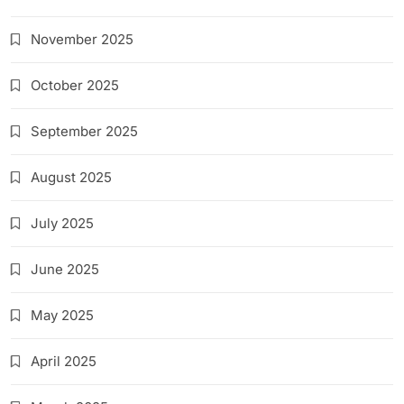
November 2025
October 2025
September 2025
August 2025
July 2025
June 2025
May 2025
April 2025