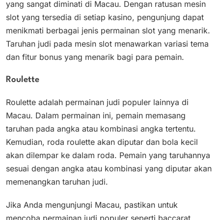
yang sangat diminati di Macau. Dengan ratusan mesin
slot yang tersedia di setiap kasino, pengunjung dapat
menikmati berbagai jenis permainan slot yang menarik.
Taruhan judi pada mesin slot menawarkan variasi tema
dan fitur bonus yang menarik bagi para pemain.
Roulette
Roulette adalah permainan judi populer lainnya di
Macau. Dalam permainan ini, pemain memasang
taruhan pada angka atau kombinasi angka tertentu.
Kemudian, roda roulette akan diputar dan bola kecil
akan dilempar ke dalam roda. Pemain yang taruhannya
sesuai dengan angka atau kombinasi yang diputar akan
memenangkan taruhan judi.
Jika Anda mengunjungi Macau, pastikan untuk
mencoba permainan judi populer seperti baccarat,