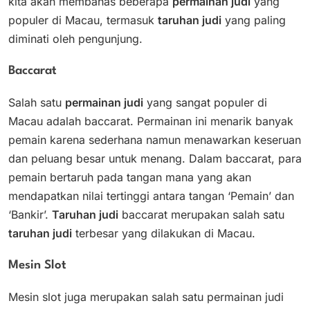
kita akan membahas beberapa
permainan judi
yang
populer di Macau, termasuk
taruhan judi
yang paling
diminati oleh pengunjung.
Baccarat
Salah satu
permainan judi
yang sangat populer di
Macau adalah baccarat. Permainan ini menarik banyak
pemain karena sederhana namun menawarkan keseruan
dan peluang besar untuk menang. Dalam baccarat, para
pemain bertaruh pada tangan mana yang akan
mendapatkan nilai tertinggi antara tangan ‘Pemain’ dan
‘Bankir’.
Taruhan judi
baccarat merupakan salah satu
taruhan judi
terbesar yang dilakukan di Macau.
Mesin Slot
Mesin slot juga merupakan salah satu permainan judi