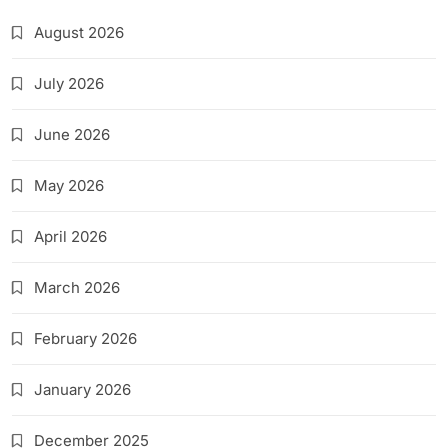
August 2026
July 2026
June 2026
May 2026
April 2026
March 2026
February 2026
January 2026
December 2025