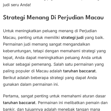
judi seru Anda!
Strategi Menang Di Perjudian Macau
Untuk meningkatkan peluang menang di Perjudian
Macau, penting untuk memiliki
strategi judi
yang baik.
Permainan judi memang sangat mengandalkan
keberuntungan, tetapi dengan memahami strategi yang
tepat, Anda dapat meningkatkan peluang Anda untuk
keluar sebagai pemenang. Salah satu permainan yang
paling populer di Macau adalah
taruhan baccarat
.
Berikut adalah beberapa strategi yang dapat Anda
gunakan dalam permainan ini.
Pertama, sangat penting untuk memahami aturan dasar
taruhan baccarat
. Permainan ini melibatkan pemain dan
bankir, dan tujuannya adalah menebak tangan mana