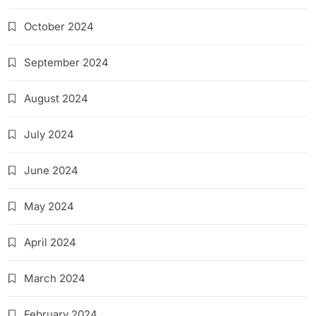
October 2024
September 2024
August 2024
July 2024
June 2024
May 2024
April 2024
March 2024
February 2024