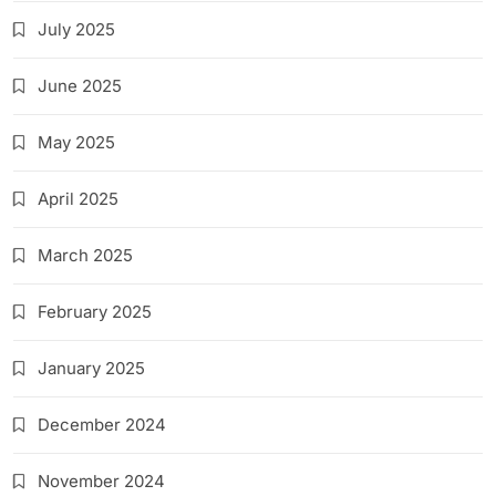
July 2025
June 2025
May 2025
April 2025
March 2025
February 2025
January 2025
December 2024
November 2024