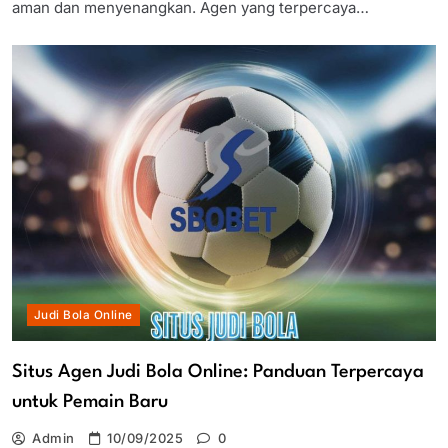
aman dan menyenangkan. Agen yang terpercaya…
Judi Bola Online
Situs Agen Judi Bola Online: Panduan Terpercaya
untuk Pemain Baru
Admin
10/09/2025
0