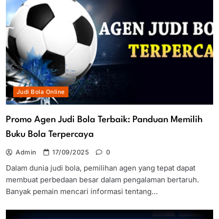
Judi Bola Online
Promo Agen Judi Bola Terbaik: Panduan Memilih
Buku Bola Terpercaya
Admin
17/09/2025
0
Dalam dunia judi bola, pemilihan agen yang tepat dapat
membuat perbedaan besar dalam pengalaman bertaruh.
Banyak pemain mencari informasi tentang…