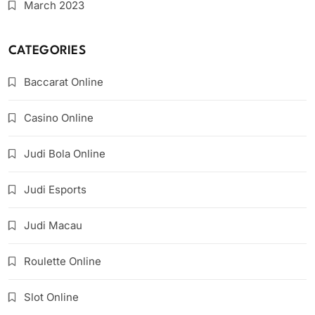
March 2023
CATEGORIES
Baccarat Online
Casino Online
Judi Bola Online
Judi Esports
Judi Macau
Roulette Online
Slot Online