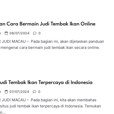
an Cara Bermain Judi Tembak Ikan Online
n
08/07/2024
0
JUDI MACAU – Pada bagian ini, akan dijelaskan panduan
 mengenai cara bermain judi tembak ikan secara online.
Judi Tembak Ikan Terpercaya di Indonesia
n
07/07/2024
0
JUDI MACAU – Pada bagian ini, kita akan membahas
situs judi tembak ikan terpercaya di Indonesia. Temukan
si…