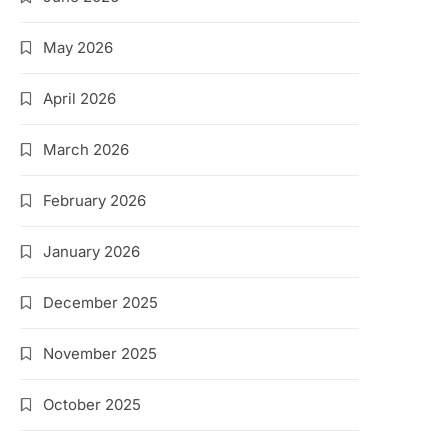
May 2026
April 2026
March 2026
February 2026
January 2026
December 2025
November 2025
October 2025