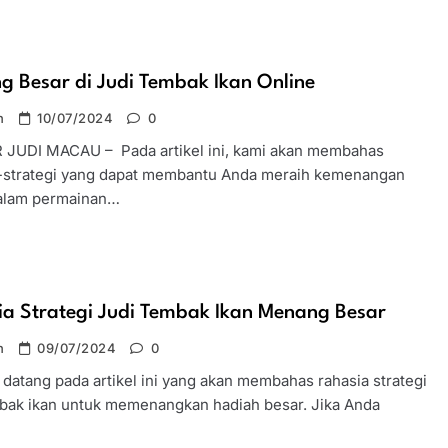
 Besar di Judi Tembak Ikan Online
n
10/07/2024
0
JUDI MACAU – Pada artikel ini, kami akan membahas
i-strategi yang dapat membantu Anda meraih kemenangan
alam permainan…
a Strategi Judi Tembak Ikan Menang Besar
n
09/07/2024
0
datang pada artikel ini yang akan membahas rahasia strategi
mbak ikan untuk memenangkan hadiah besar. Jika Anda