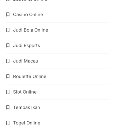
Casino Online
Judi Bola Online
Judi Esports
Judi Macau
Roulette Online
Slot Online
Tembak Ikan
Togel Online