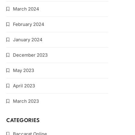
March 2024
February 2024
January 2024
December 2023
May 2023
April 2023
March 2023
CATEGORIES
Baccarat Online