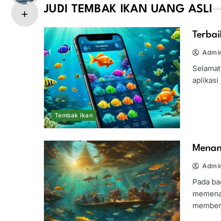
JUDI TEMBAK IKAN UANG ASLI
Terbai
Admi
Selamat 
aplikasi
Tembak Ikan
Menang
Admi
Pada ba
memenan
member