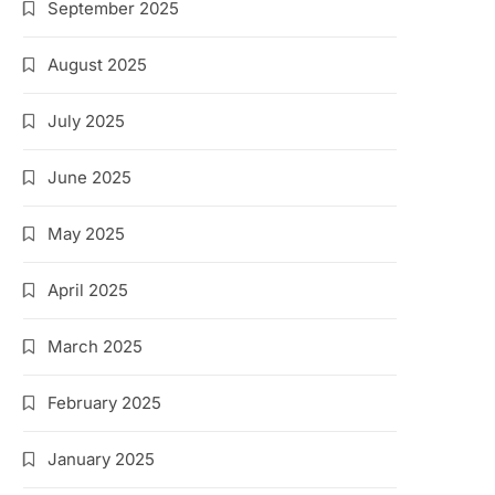
September 2025
August 2025
July 2025
June 2025
May 2025
April 2025
March 2025
February 2025
January 2025