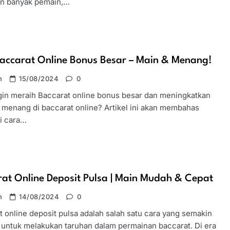
an banyak pemain,…
accarat Online Bonus Besar – Main & Menang!
n
15/08/2024
0
gin meraih Baccarat online bonus besar dan meningkatkan
 menang di baccarat online? Artikel ini akan membahas
i cara…
at Online Deposit Pulsa | Main Mudah & Cepat
n
14/08/2024
0
 online deposit pulsa adalah salah satu cara yang semakin
i untuk melakukan taruhan dalam permainan baccarat. Di era