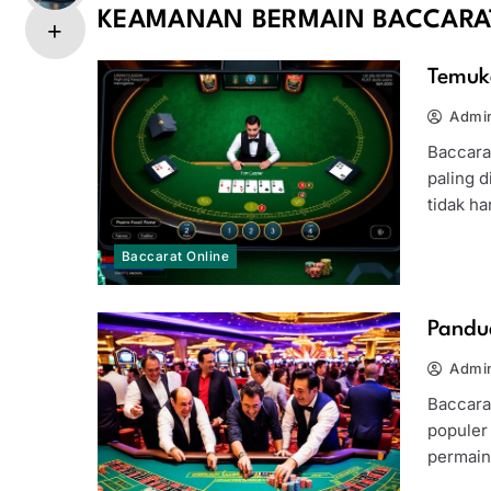
KEAMANAN BERMAIN BACCARA
Temuka
Admi
Baccara
paling 
tidak h
Baccarat Online
Pandu
Admi
Baccara
populer 
permain