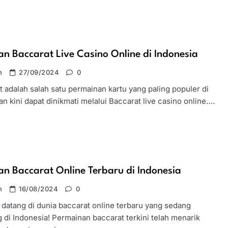
n Baccarat Live Casino Online di Indonesia
n
27/09/2024
0
 adalah salah satu permainan kartu yang paling populer di
an kini dapat dinikmati melalui Baccarat live casino online….
n Baccarat Online Terbaru di Indonesia
n
16/08/2024
0
 datang di dunia baccarat online terbaru yang sedang
 di Indonesia! Permainan baccarat terkini telah menarik