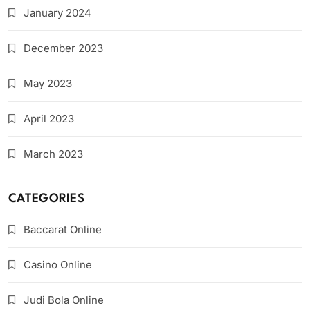
January 2024
December 2023
May 2023
April 2023
March 2023
CATEGORIES
Baccarat Online
Casino Online
Judi Bola Online