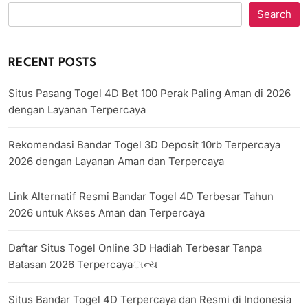
Search
RECENT POSTS
Situs Pasang Togel 4D Bet 100 Perak Paling Aman di 2026
dengan Layanan Terpercaya
Rekomendasi Bandar Togel 3D Deposit 10rb Terpercaya
2026 dengan Layanan Aman dan Terpercaya
Link Alternatif Resmi Bandar Togel 4D Terbesar Tahun
2026 untuk Akses Aman dan Terpercaya
Daftar Situs Togel Online 3D Hadiah Terbesar Tanpa
Batasan 2026 Terpercayaાન્ય
Situs Bandar Togel 4D Terpercaya dan Resmi di Indonesia