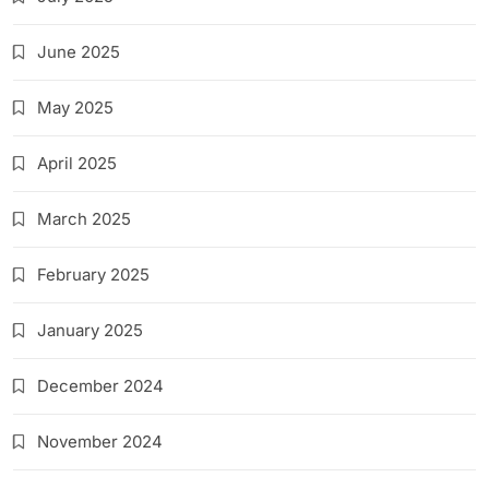
June 2025
May 2025
April 2025
March 2025
February 2025
January 2025
December 2024
November 2024