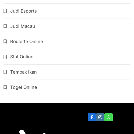
Judi Esports
Judi Macau
Roulette Online
Slot Online
Tembak Ikan
Togel Online