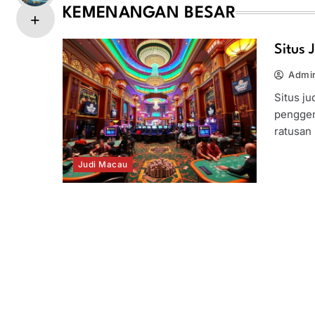
KEMENANGAN BESAR
Situs
Admi
Situs ju
penggem
ratusan
Judi Macau