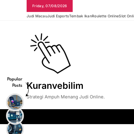
Skip
Friday, 07/08/2026
to
Judi Macau
Judi Esports
Tembak Ikan
Roulette Online
Slot Onl
content
Popular
Kuranvebilim
Posts
Strategi Ampuh Menang Judi Online.