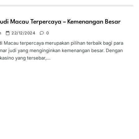
 Judi Macau Terpercaya – Kemenangan Besar
n
22/12/2024
0
di Macau terpercaya merupakan pilihan terbaik bagi para
ar judi yang menginginkan kemenangan besar. Dengan
 kasino yang tersebar,…