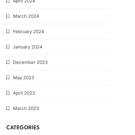
April 2024
March 2024
February 2024
January 2024
December 2023
May 2023
April 2023
March 2023
CATEGORIES