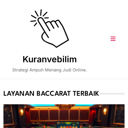
Skip
to
content
Kuranvebilim
Strategi Ampuh Menang Judi Online.
LAYANAN BACCARAT TERBAIK