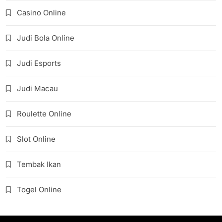
Casino Online
Judi Bola Online
Judi Esports
Judi Macau
Roulette Online
Slot Online
Tembak Ikan
Togel Online