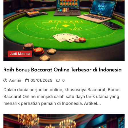
Judi Macau
Raih Bonus Baccarat Online Terbesar di Indonesia
Admin
05/01/2025
0
Dalam dunia perjudian online, khususnya Baccarat, Bonus
Baccarat Online menjadi salah satu daya tarik utama yang
menarik perhatian pemain di Indonesia. Artikel…