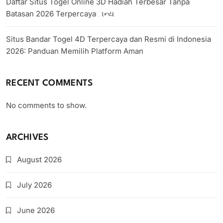
Daftar Situs Togel Online 3D Hadiah Terbesar Tanpa
Batasan 2026 Terpercayaાન્ય
Situs Bandar Togel 4D Terpercaya dan Resmi di Indonesia
2026: Panduan Memilih Platform Aman
RECENT COMMENTS
No comments to show.
ARCHIVES
August 2026
July 2026
June 2026