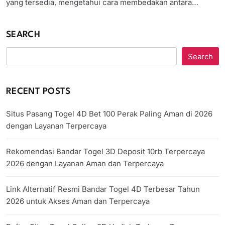
yang tersedia, mengetahui cara membedakan antara…
SEARCH
Search
RECENT POSTS
Situs Pasang Togel 4D Bet 100 Perak Paling Aman di 2026
dengan Layanan Terpercaya
Rekomendasi Bandar Togel 3D Deposit 10rb Terpercaya
2026 dengan Layanan Aman dan Terpercaya
Link Alternatif Resmi Bandar Togel 4D Terbesar Tahun
2026 untuk Akses Aman dan Terpercaya