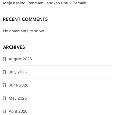
Meja Kasino: Panduan Lengkap Untuk Pemain
RECENT COMMENTS
No comments to show.
ARCHIVES
August 2026
July 2026
June 2026
May 2026
April 2026