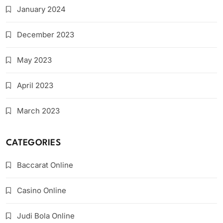
January 2024
December 2023
May 2023
April 2023
March 2023
CATEGORIES
Baccarat Online
Casino Online
Judi Bola Online