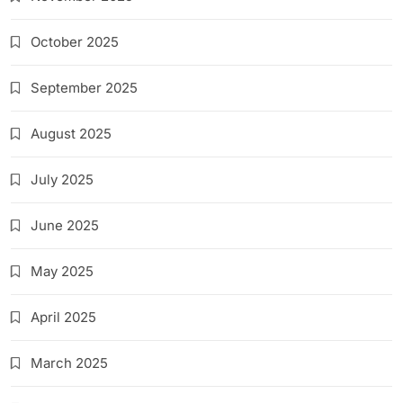
October 2025
September 2025
August 2025
July 2025
June 2025
May 2025
April 2025
March 2025