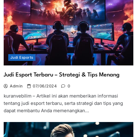
Judi Esports
Judi Esport Terbaru – Strategi & Tips Menang
Admin
07/06/2024
0
kuranvebilim – Artikel ini akan memberikan informasi
tentang judi esport terbaru, serta strategi dan tips yang
dapat membantu Anda memenangkan…