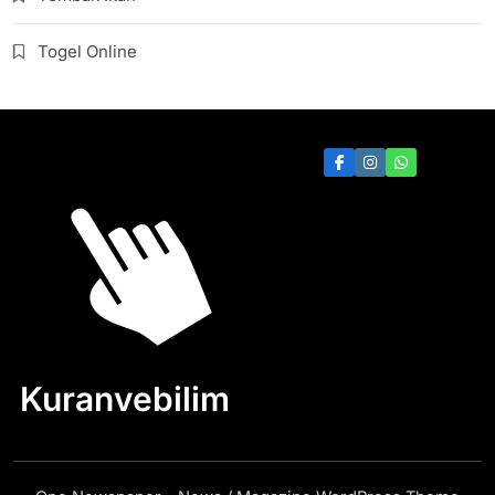
Togel Online
Kuranvebilim