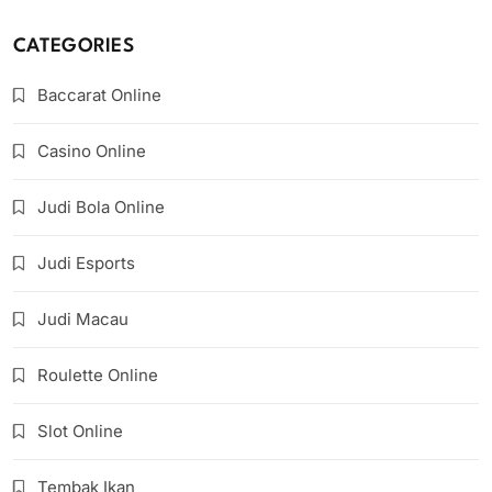
CATEGORIES
Baccarat Online
Casino Online
Judi Bola Online
Judi Esports
Judi Macau
Roulette Online
Slot Online
Tembak Ikan