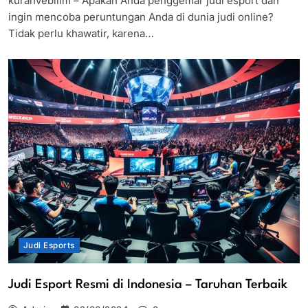
kuranvebilim – Apakah Anda penggemar judi esport dan
ingin mencoba peruntungan Anda di dunia judi online?
Tidak perlu khawatir, karena…
Judi Esports
Judi Esport Resmi di Indonesia – Taruhan Terbaik