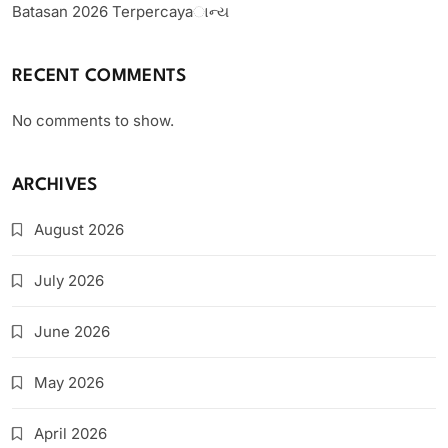
Batasan 2026 Terpercayaાન્ય
RECENT COMMENTS
No comments to show.
ARCHIVES
August 2026
July 2026
June 2026
May 2026
April 2026