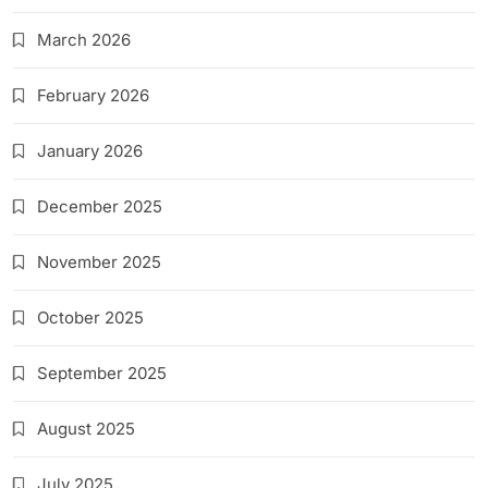
March 2026
February 2026
January 2026
December 2025
November 2025
October 2025
September 2025
August 2025
July 2025