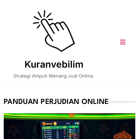
Skip
to
content
Kuranvebilim
Strategi Ampuh Menang Judi Online.
PANDUAN PERJUDIAN ONLINE