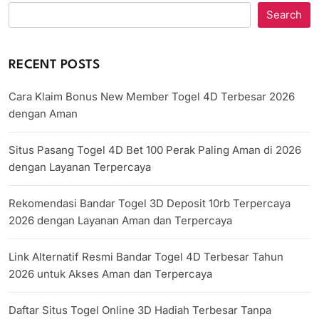
Search
RECENT POSTS
Cara Klaim Bonus New Member Togel 4D Terbesar 2026
dengan Aman
Situs Pasang Togel 4D Bet 100 Perak Paling Aman di 2026
dengan Layanan Terpercaya
Rekomendasi Bandar Togel 3D Deposit 10rb Terpercaya
2026 dengan Layanan Aman dan Terpercaya
Link Alternatif Resmi Bandar Togel 4D Terbesar Tahun
2026 untuk Akses Aman dan Terpercaya
Daftar Situs Togel Online 3D Hadiah Terbesar Tanpa