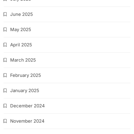
June 2025
May 2025
April 2025
March 2025
February 2025
January 2025
December 2024
November 2024