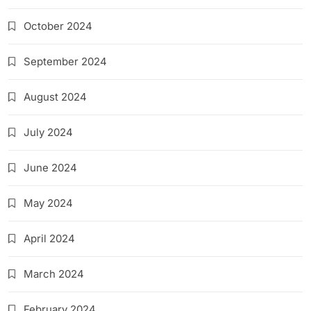
October 2024
September 2024
August 2024
July 2024
June 2024
May 2024
April 2024
March 2024
February 2024