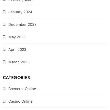
January 2024
December 2023
May 2023
April 2023
March 2023
CATEGORIES
Baccarat Online
Casino Online