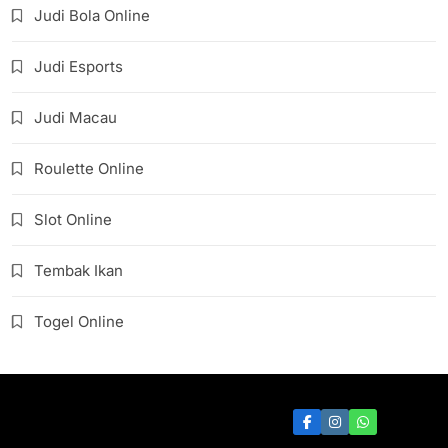
Judi Bola Online
Judi Esports
Judi Macau
Roulette Online
Slot Online
Tembak Ikan
Togel Online