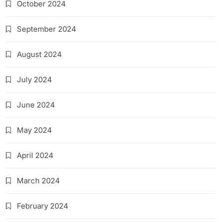
October 2024
September 2024
August 2024
July 2024
June 2024
May 2024
April 2024
March 2024
February 2024