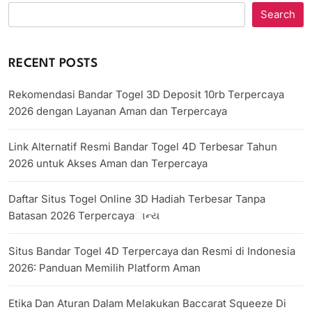
Search
RECENT POSTS
Rekomendasi Bandar Togel 3D Deposit 10rb Terpercaya
2026 dengan Layanan Aman dan Terpercaya
Link Alternatif Resmi Bandar Togel 4D Terbesar Tahun
2026 untuk Akses Aman dan Terpercaya
Daftar Situs Togel Online 3D Hadiah Terbesar Tanpa
Batasan 2026 Terpercayaાન્ય
Situs Bandar Togel 4D Terpercaya dan Resmi di Indonesia
2026: Panduan Memilih Platform Aman
Etika Dan Aturan Dalam Melakukan Baccarat Squeeze Di